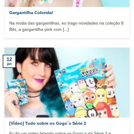
Gargantilha Colorida!
Na moda das gargantilhas, eu trago novidades na coleção 8
Bits, a gargantilha pink com [...]
12
jan
[Vídeo] Tudo sobre os Gogo´s Série 2
Eu fiz um vídeo falando sobre os Gogo´s da Série 2 e