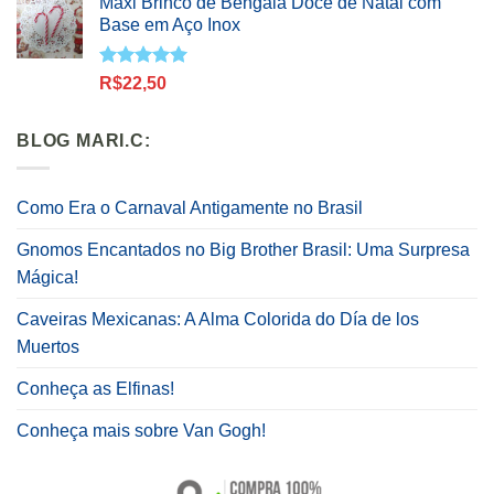
Maxi Brinco de Bengala Doce de Natal com
Base em Aço Inox
Avaliação
R$
22,50
5.00
de 5
BLOG MARI.C:
Como Era o Carnaval Antigamente no Brasil
Gnomos Encantados no Big Brother Brasil: Uma Surpresa
Mágica!
Caveiras Mexicanas: A Alma Colorida do Día de los
Muertos
Conheça as Elfinas!
Conheça mais sobre Van Gogh!