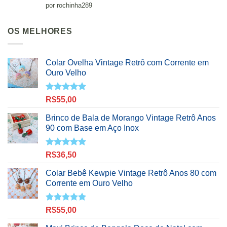
Avaliação
5
por rochinha289
de 5
OS MELHORES
Colar Ovelha Vintage Retrô com Corrente em
Ouro Velho
Avaliação
R$
55,00
5.00
de 5
Brinco de Bala de Morango Vintage Retrô Anos
90 com Base em Aço Inox
Avaliação
R$
36,50
5.00
de 5
Colar Bebê Kewpie Vintage Retrô Anos 80 com
Corrente em Ouro Velho
Avaliação
R$
55,00
5.00
de 5