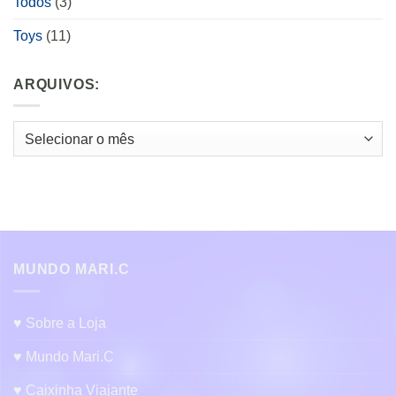
Todos
(3)
Toys
(11)
ARQUIVOS:
Arquivos:
MUNDO MARI.C
♥ Sobre a Loja
♥ Mundo Mari.C
♥ Caixinha Viajante