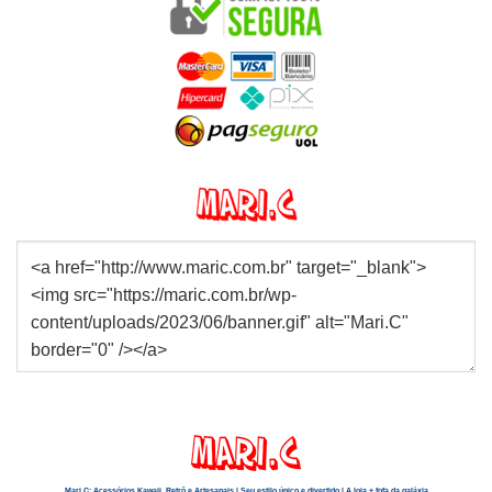
Mari.C: Acessórios Kawaii, Retrô e Artesanais | Seu estilo único e divertido | A loja + fofa da galáxia