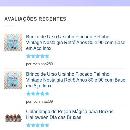
AVALIAÇÕES RECENTES
Brinco de Urso Ursinho Flocado Pelinho
Vintage Nostalgia Retrô Anos 80 e 90 com Base
em Aço Inox
Avaliação
5
por rochinha289
de 5
Brinco de Urso Ursinho Flocado Pelinho
Vintage Nostalgia Retrô Anos 80 e 90 com Base
em Aço Inox
Avaliação
5
por rochinha289
de 5
Colar longo de Poção Mágica para Bruxas
Halloween Dia das Bruxas