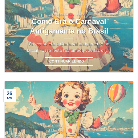
CURIOSIDADES TODOS
Como Era o Carnaval
Antigamente no Brasil
Ah, como era o Carnaval antigamente no
Brasil? Essa festa tão amada que faz o [...]
CONTINUAR LENDO
→
26
fev