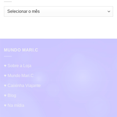
Arquivos:
MUNDO MARI.C
♥ Sobre a Loja
♥ Mundo Mari.C
♥ Caixinha Viajante
♥ Blog
♥ Na mídia