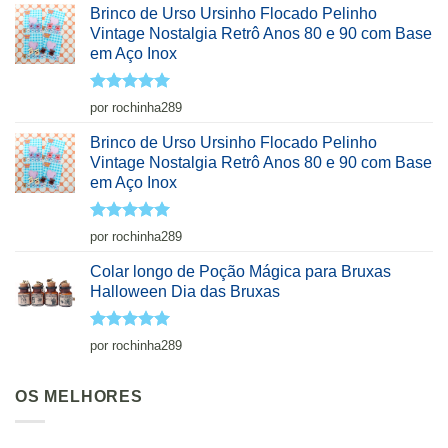
Brinco de Urso Ursinho Flocado Pelinho
Vintage Nostalgia Retrô Anos 80 e 90 com Base
em Aço Inox
Avaliação
5
por rochinha289
de 5
Brinco de Urso Ursinho Flocado Pelinho
Vintage Nostalgia Retrô Anos 80 e 90 com Base
em Aço Inox
Avaliação
5
por rochinha289
de 5
Colar longo de Poção Mágica para Bruxas
Halloween Dia das Bruxas
Avaliação
5
por rochinha289
de 5
OS MELHORES