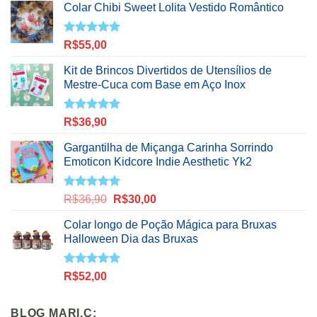
Colar Chibi Sweet Lolita Vestido Romântico
Avaliação
R$
55,00
5.00
de 5
Kit de Brincos Divertidos de Utensílios de
Mestre-Cuca com Base em Aço Inox
Avaliação
R$
36,90
5.00
de 5
Gargantilha de Miçanga Carinha Sorrindo
Emoticon Kidcore Indie Aesthetic Yk2
Avaliação
O
O
R$
36,90
R$
30,00
5.00
de 5
preço
preço
Colar longo de Poção Mágica para Bruxas
original
atual
Halloween Dia das Bruxas
era:
é:
R$36,90.
R$30,00.
Avaliação
R$
52,00
5.00
de 5
BLOG MARI.C: