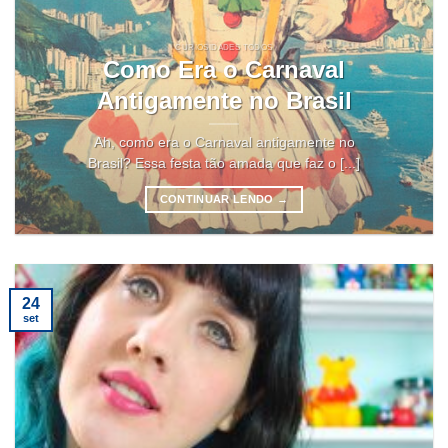
CURIOSIDADES TODOS
Como Era o Carnaval
Antigamente no Brasil
Ah, como era o Carnaval antigamente no
Brasil? Essa festa tão amada que faz o [...]
CONTINUAR LENDO
→
24
set