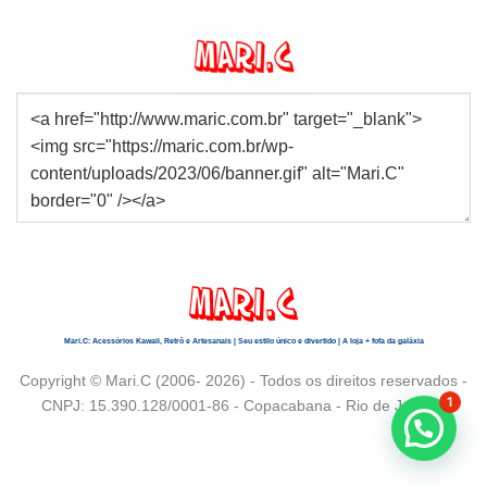
Mari.C: Acessórios Kawaii, Retrô e Artesanais | Seu estilo único e divertido | A loja + fofa da galáxia
Copyright © Mari.C (2006- 2026) - Todos os direitos reservados -
1
CNPJ: 15.390.128/0001-86 - Copacabana - Rio de Janeiro