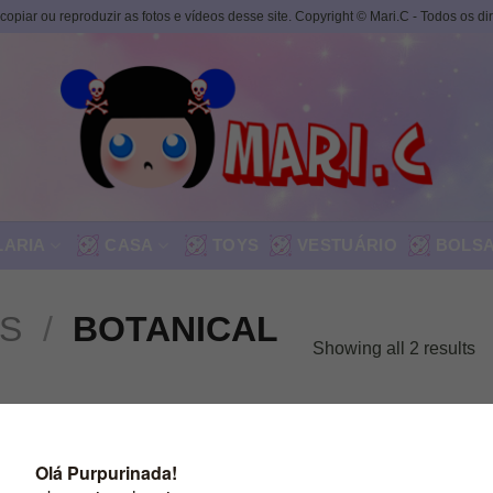
, copiar ou reproduzir as fotos e vídeos desse site. Copyright © Mari.C - Todos os d
LARIA
CASA
TOYS
VESTUÁRIO
BOLS
S
/
BOTANICAL
Showing all 2 results
rios românticos e delicados. Flores, cogumelos, raposas e coel