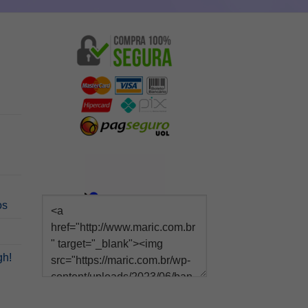
os
gh!