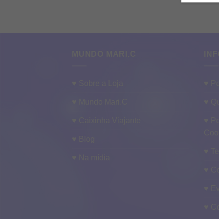
MUNDO MARI.C
INF
♥ Sobre a Loja
♥ Po
♥ Mundo Mari.C
♥ Qu
♥ Caixinha Viajante
♥ Po
Coo
♥ Blog
♥ T
♥ Na mídia
♥ C
♥ E
♥ C