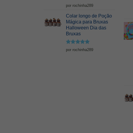
Avaliação
5
por rochinha289
de 5
Colar longo de Poção
Mágica para Bruxas
Halloween Dia das
Bruxas
Avaliação
5
por rochinha289
de 5