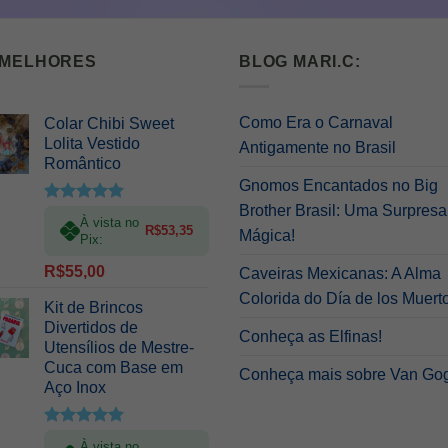
 MELHORES
BLOG MARI.C:
Como Era o Carnaval
Colar Chibi Sweet
Lolita Vestido
Antigamente no Brasil
Romântico
Gnomos Encantados no Big
Brother Brasil: Uma Surpresa
Avaliação
À vista no
5.00
de 5
R$
53,35
Mágica!
Pix:
R$
55,00
Caveiras Mexicanas: A Alma
Colorida do Día de los Muert
Kit de Brincos
Divertidos de
Conheça as Elfinas!
Utensílios de Mestre-
Cuca com Base em
Conheça mais sobre Van Go
Aço Inox
Avaliação
À vista no