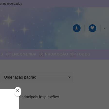
ireitos reservados
-
AS
ENCOMENDA
PROMOÇÃO
TODOS
hos são as principais inspirações.