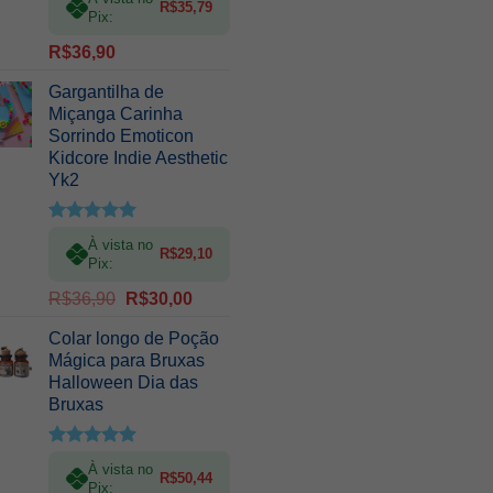
5.00
de 5
R$
35,79
Pix:
R$
36,90
Gargantilha de
Miçanga Carinha
Sorrindo Emoticon
Kidcore Indie Aesthetic
Yk2
Avaliação
À vista no
5.00
de 5
R$
29,10
Pix:
O
O
R$
36,90
R$
30,00
preço
preço
Colar longo de Poção
original
atual
Mágica para Bruxas
era:
é:
Halloween Dia das
R$36,90.
R$30,00.
Bruxas
Avaliação
À vista no
5.00
de 5
R$
50,44
Pix: