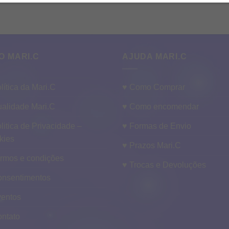
O MARI.C
AJUDA MARI.C
lítica da Mari.C
♥ Como Comprar
alidade Mari.C
♥ Como encomendar
litica de Privacidade –
♥ Formas de Envio
kies
♥ Prazos Mari.C
ermos e condições
♥ Trocas e Devoluções
onsentimentos
ventos
ontato