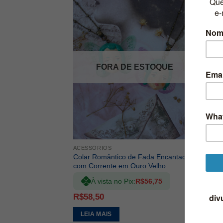
ADICIONAR
A LISTA DE
DESEJOS
FORA DE ESTOQUE
ACESSÓRIOS
ACES
Colar Romântico de Fada Encantada
Colar
com Corrente em Ouro Velho
Cott
À vista no Pix:
R$
56,75
R$
58,50
R$
5
LEIA MAIS
LE