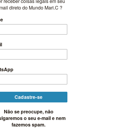
ADICIONAR
A LISTA DE
DESEJOS
FORA DE ESTOQUE
SÓRIOS
 Romântico Vintage Ouro Velho
age Botânico Raposa
À vista no Pix:
R$
58,10
9,90
IA MAIS