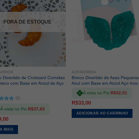
ADICIONAR
ADICIONA
A LISTA DE
A LISTA DE
DESEJOS
DESEJOS
FORA DE ESTOQUE
SÓRIOS
ACESSÓRIOS
o Divertido de Croissant Comidas
Brinco Divertido de Asas Pequena
oteco com Base em Anzol de Aço
Azul com Base em Anzol Aço Inox
À vista no Pix:
R$
32,01
(2)
R$
33,00
iação
À vista no Pix:
R$
37,83
de 5
ADICIONAR AO CARRINHO
9,00
IA MAIS