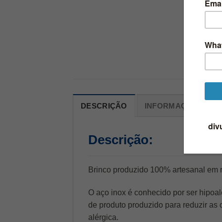
DESCRIÇÃO
INFORMAÇÃO ADIC
Descrição:
Brinco produzido 100% artesanal em 
O aço inox é conhecido por ser hipoal
de produto produzido para reduzir as
alérgica.