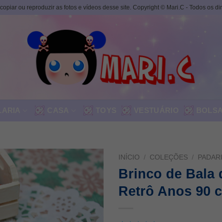
, copiar ou reproduzir as fotos e vídeos desse site. Copyright © Mari.C - Todos os d
LARIA
CASA
TOYS
VESTUÁRIO
BOLS
INÍCIO
/
COLEÇÕES
/
PADARI
Brinco de Bala
Retrô Anos 90 
ADICIONAR
A LISTA DE