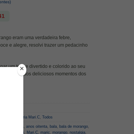
entes)
41
rango eram uma verdadeira febre,
oce e alegre, resolvi trazer um pedacinho
.
onar um toque divertido e colorido ao seu
homenagem aos deliciosos momentos dos
leções
,
Padaria Mari.C
,
Todos
,
anos noventa
,
anos oitenta
,
bala
,
bala de morango
,
vertido
,
kawaii
,
Mari.C
,
maric
,
morango
,
nostalgia
,