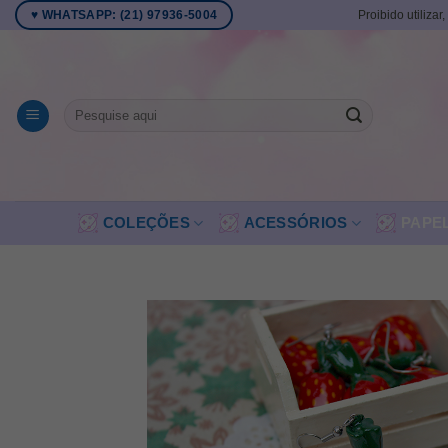
Skip
Proibido utilizar
♥ WHATSAPP: (21) 97936-5004
to
content
Pesquisar
por:
COLEÇÕES
ACESSÓRIOS
PAPE