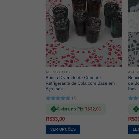
ADICIONAR
A LISTA DE
DESEJOS
ACESSÓRIOS
ACES
Brinco Divertido de Copo de
Brinc
Refrigerante de Cola com Base em
de B
Aço Inox
Inox
(1)
Avaliação
Aval
À vista no Pix:
R$
32,01
5.00
de 5
5.00
R$
33,00
R$
3
VER OPÇÕES
LE
Este