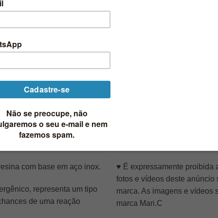
retrô
,
vintage
IONAL
AVALIAÇÕES (2)
Informações:
resina com base em aço inox.
♥ É expressamente proibida a
fotos e vídeos deste anúncio
ergênico, representa um tipo
marca. As imagens e vídeos 
 chances de uma reação
marca Mari.C