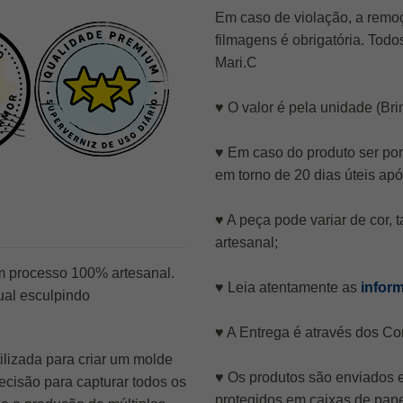
Em caso de violação, a remoç
filmagens é obrigatória. Todo
Mari.C
♥ O valor é pela unidade (Brin
♥ Em caso do produto ser po
em torno de 20 dias úteis ap
♥ A peça pode variar de cor,
artesanal;
m processo 100% artesanal.
♥ Leia atentamente as
infor
al esculpindo
♥ A Entrega é através dos Cor
ilizada para criar um molde
♥ Os produtos são enviados 
recisão para capturar todos os
protegidos em caixas de pape