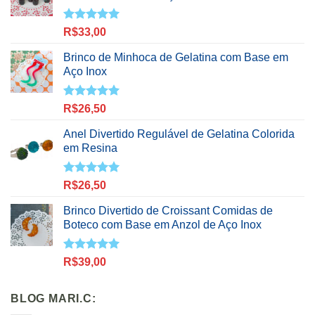
Avaliação
R$
33,00
5.00
de 5
Brinco de Minhoca de Gelatina com Base em
Aço Inox
Avaliação
R$
26,50
5.00
de 5
Anel Divertido Regulável de Gelatina Colorida
em Resina
Avaliação
R$
26,50
5.00
de 5
Brinco Divertido de Croissant Comidas de
Boteco com Base em Anzol de Aço Inox
Avaliação
R$
39,00
5.00
de 5
BLOG MARI.C: