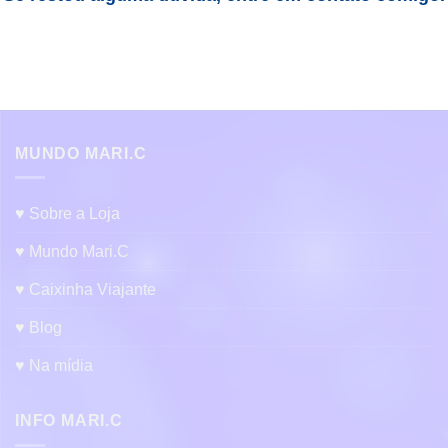
MUNDO MARI.C
♥ Sobre a Loja
♥ Mundo Mari.C
♥ Caixinha Viajante
♥ Blog
♥ Na mídia
INFO MARI.C