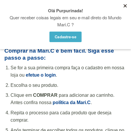
Skip
♥ WHATSAPP: (21) 97936-5004
to
Proibido utilizar, copiar ou reproduzir as fotos e vídeos desse site. Copyright
© Mari.C - Todos os direitos reservados
content
Comprar na Mari.C é bem fácil. Siga esse
passo a passo:
Se for a sua primeira compra faça o cadastro em nossa
loja ou
efetue o login
.
Escolha o seu produto.
Clique em
COMPRAR
para adicionar ao carrinho.
Antes confira nossa
política da Mari.C
.
Repita o processo para cada produto que deseja
comprar.
Após terminar de escolher todos os produtos, clique no