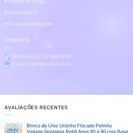
♥ Formas de Envio
♥ Prazos Mari.C
♥ Trocas e Devoluções
CONTATO
WhatsApp:
(21) 97936-5004
E-mail:
maric@maric.com.br
AVALIAÇÕES RECENTES
Brinco de Urso Ursinho Flocado Pelinho
Vintage Nostalgia Retrô Anos 80 e 90 com Base