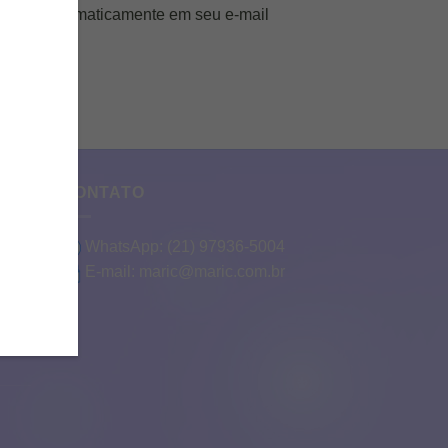
eceberá automaticamente em seu e-mail
CONTATO
WhatsApp:
(21) 97936-5004
E-mail:
maric@maric.com.br