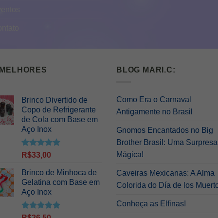
ventos
ontato
 MELHORES
BLOG MARI.C:
Como Era o Carnaval
Brinco Divertido de
Copo de Refrigerante
Antigamente no Brasil
de Cola com Base em
Aço Inox
Gnomos Encantados no Big
Brother Brasil: Uma Surpresa
Avaliação
Mágica!
R$
33,00
5.00
de 5
Brinco de Minhoca de
Caveiras Mexicanas: A Alma
Gelatina com Base em
Colorida do Día de los Muert
Aço Inox
Conheça as Elfinas!
Avaliação
R$
26,50