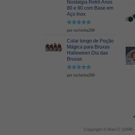
Nostalgia Retrô Anos
80 e 90 com Base em
Aço Inox
Avaliação
5
por rochinha289
de 5
Colar longo de Poção
Mágica para Bruxas
Halloween Dia das
Bruxas
Avaliação
5
por rochinha289
de 5
M
Copyright © Mari.C (2006-