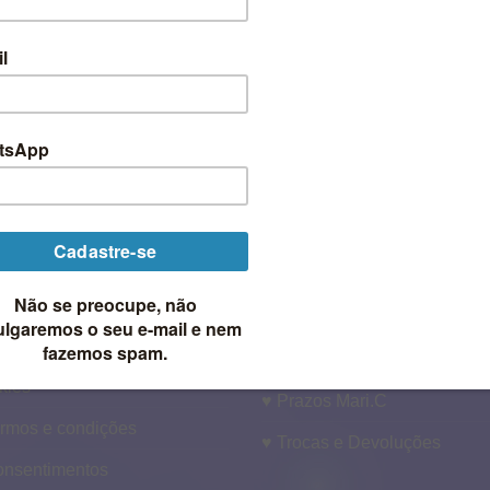
cativo dos correios ou transportadora usando o rastreio que r
 ou transportadora.
ticas Mari.C
O MARI.C
AJUDA MARI.C
lítica da Mari.C
♥ Como Comprar
alidade Mari.C
♥ Como encomendar
litica de Privacidade –
♥ Formas de Envio
kies
♥ Prazos Mari.C
ermos e condições
♥ Trocas e Devoluções
onsentimentos