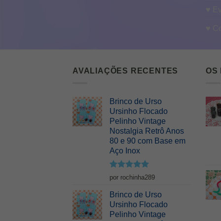
♥ E
♥ C
AVALIAÇÕES RECENTES
OS
Brinco de Urso
Ursinho Flocado
Pelinho Vintage
Nostalgia Retrô Anos
80 e 90 com Base em
Aço Inox
Avaliação
5
por rochinha289
de 5
Brinco de Urso
Ursinho Flocado
Pelinho Vintage