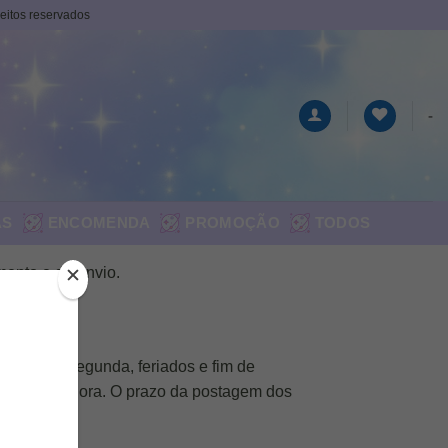
ireitos reservados
-
AS
ENCOMENDA
PROMOÇÃO
TODOS
mento e do envio.
 a sexta. Segunda, feriados e fim de
 transportadora. O prazo da postagem dos