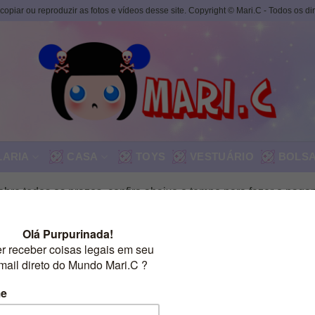
, copiar ou reproduzir as fotos e vídeos desse site. Copyright © Mari.C - Todos os d
LARIA
CASA
TOYS
VESTUÁRIO
BOLS
bre todos os prazos, confira abaixo o tempo para fazer o paga
 dias úteis o seu pedido será postado. O envio é feito de terça
é da expedição da loja Mari.C em uma agência dos Correios ou
rmas da empresa
e do frete escolhido.