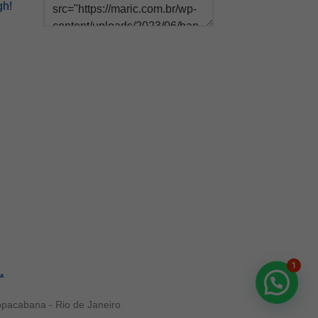
gh!
1
ia
opacabana - Rio de Janeiro