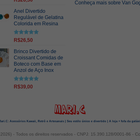
Conheça mais sobre Van Go
5.00
de 5
Anel Divertido
Regulável de Gelatina
Colorida em Resina
Avaliação
R$
26,50
5.00
de 5
Brinco Divertido de
Croissant Comidas de
Boteco com Base em
Anzol de Aço Inox
Avaliação
R$
39,00
5.00
de 5
ari.C: Acessórios Kawaii, Retrô e Artesanais | Seu estilo único e divertido | A loja + fofa da galáx
 2026) - Todos os direitos reservados - CNPJ: 15.390.128/0001-86 - C