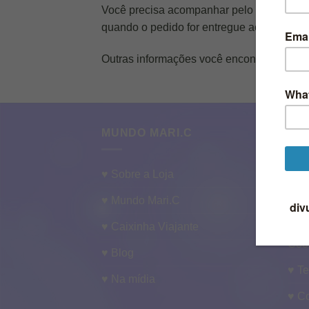
Você precisa acompanhar pelo site ou apli
quando o pedido for entregue aos Correios
Outras informações você encontra na
polí
MUNDO MARI.C
INF
♥ Sobre a Loja
♥ Po
♥ Mundo Mari.C
♥ Qu
♥ Caixinha Viajante
♥ Po
Coo
♥ Blog
♥ T
♥ Na mídia
♥ C