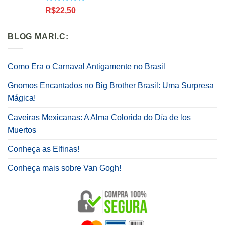
Avaliação
R$
22,50
5.00
de 5
BLOG MARI.C:
Como Era o Carnaval Antigamente no Brasil
Gnomos Encantados no Big Brother Brasil: Uma Surpresa
Mágica!
Caveiras Mexicanas: A Alma Colorida do Día de los
Muertos
Conheça as Elfinas!
Conheça mais sobre Van Gogh!