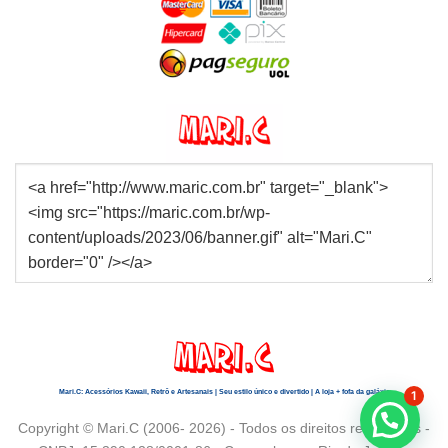
Mari.C: Acessórios Kawaii, Retrô e Artesanais | Seu estilo único e divertido | A loja + fofa da galáxia
1
Copyright © Mari.C (2006- 2026) - Todos os direitos reservados -