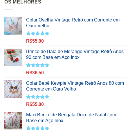
OS MELHORES
Colar Ovelha Vintage Retrô com Corrente em
Ouro Velho
Avaliação
R$
55,00
5.00
de 5
Brinco de Bala de Morango Vintage Retrô Anos
90 com Base em Aço Inox
Avaliação
R$
36,50
5.00
de 5
Colar Bebê Kewpie Vintage Retrô Anos 80 com
Corrente em Ouro Velho
Avaliação
R$
55,00
5.00
de 5
Maxi Brinco de Bengala Doce de Natal com
Base em Aço Inox