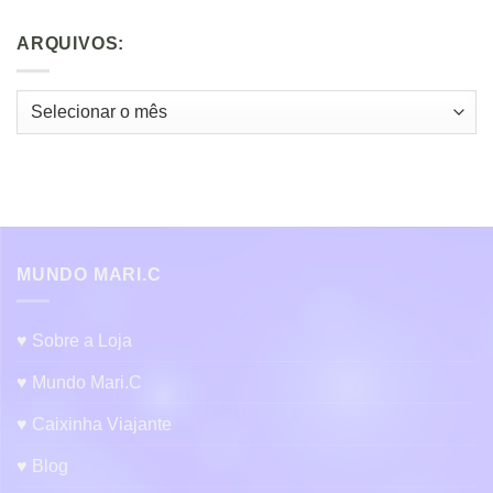
ARQUIVOS:
Arquivos:
MUNDO MARI.C
♥ Sobre a Loja
♥ Mundo Mari.C
♥ Caixinha Viajante
♥ Blog