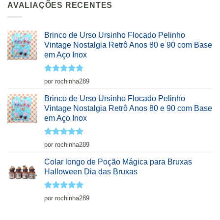
AVALIAÇÕES RECENTES
Brinco de Urso Ursinho Flocado Pelinho
Vintage Nostalgia Retrô Anos 80 e 90 com Base
em Aço Inox
Avaliação
5
por rochinha289
de 5
Brinco de Urso Ursinho Flocado Pelinho
Vintage Nostalgia Retrô Anos 80 e 90 com Base
em Aço Inox
Avaliação
5
por rochinha289
de 5
Colar longo de Poção Mágica para Bruxas
Halloween Dia das Bruxas
Avaliação
5
por rochinha289
de 5