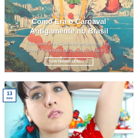
CURIOSIDADES TODOS
Como Era o Carnaval
Antigamente no Brasil
Ah, como era o Carnaval antigamente no
Brasil? Essa festa tão amada que faz o [...]
CONTINUAR LENDO
→
13
nov