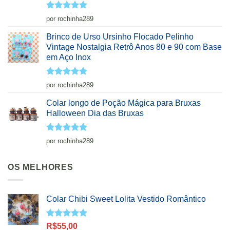
Avaliação
5
por rochinha289
de 5
Brinco de Urso Ursinho Flocado Pelinho
Vintage Nostalgia Retrô Anos 80 e 90 com Base
em Aço Inox
Avaliação
5
por rochinha289
de 5
Colar longo de Poção Mágica para Bruxas
Halloween Dia das Bruxas
Avaliação
5
por rochinha289
de 5
OS MELHORES
Colar Chibi Sweet Lolita Vestido Romântico
Avaliação
R$
55,00