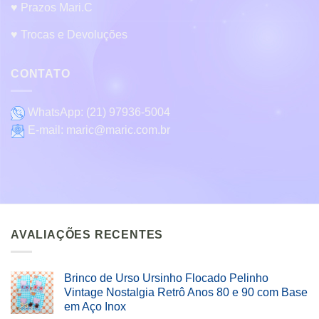
♥ Prazos Mari.C
♥ Trocas e Devoluções
CONTATO
WhatsApp:
(21) 97936-5004
E-mail:
maric@maric.com.br
AVALIAÇÕES RECENTES
Brinco de Urso Ursinho Flocado Pelinho
Vintage Nostalgia Retrô Anos 80 e 90 com Base
em Aço Inox