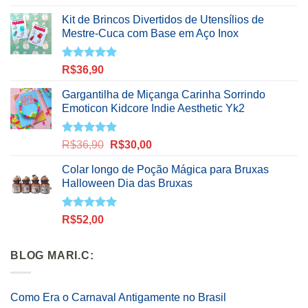
5.00
de 5
Kit de Brincos Divertidos de Utensílios de
Mestre-Cuca com Base em Aço Inox
Avaliação
R$
36,90
5.00
de 5
Gargantilha de Miçanga Carinha Sorrindo
Emoticon Kidcore Indie Aesthetic Yk2
Avaliação
O
O
R$
36,90
R$
30,00
5.00
de 5
preço
preço
Colar longo de Poção Mágica para Bruxas
original
atual
Halloween Dia das Bruxas
era:
é:
R$36,90.
R$30,00.
Avaliação
R$
52,00
5.00
de 5
BLOG MARI.C:
Como Era o Carnaval Antigamente no Brasil