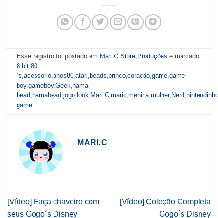
Esse registro foi postado em
Mari.C Store
,
Produções
e marcado
8 bit
,
80
´s
,
acessorio
,
anos80
,
atari
,
beads
,
brinco
,
coração
,
game
,
game
boy
,
gameboy
,
Geek
,
hama
bead
,
hamabead
,
jogo
,
look
,
Mari.C
,
maric
,
menina
,
mulher
,
Nerd
,
nintendinh
game
.
MARI.C
[Vídeo] Faça chaveiro com
[Vídeo] Coleção Completa
seus Gogo´s Disney
Gogo´s Disney