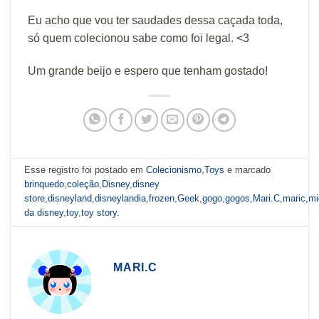
Eu acho que vou ter saudades dessa caçada toda,
só quem colecionou sabe como foi legal. <3
Um grande beijo e espero que tenham gostado!
Esse registro foi postado em
Colecionismo
,
Toys
e marcado
brinquedo
,
coleção
,
Disney
,
disney
store
,
disneyland
,
disneylandia
,
frozen
,
Geek
,
gogo
,
gogos
,
Mari.C
,
maric
,
mi
da disney
,
toy
,
toy story
.
MARI.C