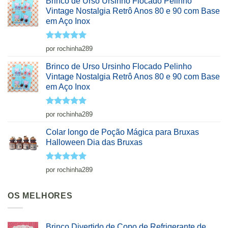
Brinco de Urso Ursinho Flocado Pelinho
Vintage Nostalgia Retrô Anos 80 e 90 com Base
em Aço Inox
Avaliação
5
por rochinha289
de 5
Brinco de Urso Ursinho Flocado Pelinho
Vintage Nostalgia Retrô Anos 80 e 90 com Base
em Aço Inox
Avaliação
5
por rochinha289
de 5
Colar longo de Poção Mágica para Bruxas
Halloween Dia das Bruxas
Avaliação
5
por rochinha289
de 5
OS MELHORES
Brinco Divertido de Copo de Refrigerante de