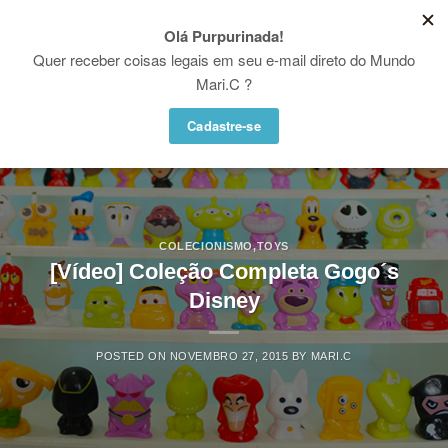
Skip
♥ WHATSAPP: (21) 97936-5004
to
Proibido utilizar, copiar ou reproduzir as fotos e vídeos desse site. Copyright
© Mari.C - Todos os direitos reservados
content
COLECIONISMO
,
TOYS
[Vídeo] Coleção Completa Gogo´s
Disney
POSTED ON
NOVEMBRO 27, 2015
BY
MARI.C