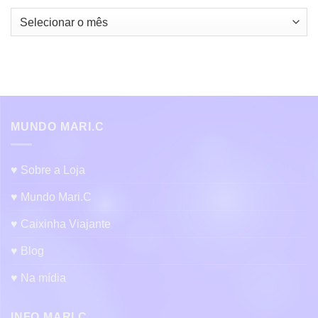
Arquivos:
MUNDO MARI.C
♥ Sobre a Loja
♥ Mundo Mari.C
♥ Caixinha Viajante
♥ Blog
♥ Na mídia
INFO MARI.C