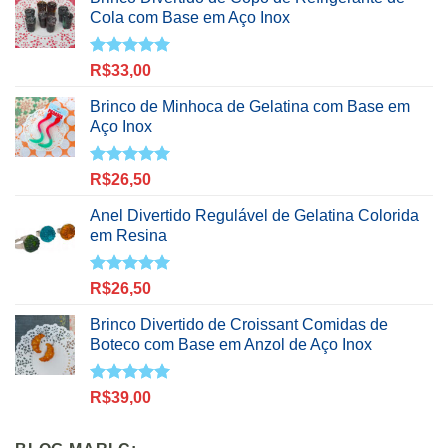
Cola com Base em Aço Inox
Avaliação
R$
33,00
5.00
de 5
Brinco de Minhoca de Gelatina com Base em
Aço Inox
Avaliação
R$
26,50
5.00
de 5
Anel Divertido Regulável de Gelatina Colorida
em Resina
Avaliação
R$
26,50
5.00
de 5
Brinco Divertido de Croissant Comidas de
Boteco com Base em Anzol de Aço Inox
Avaliação
R$
39,00
5.00
de 5