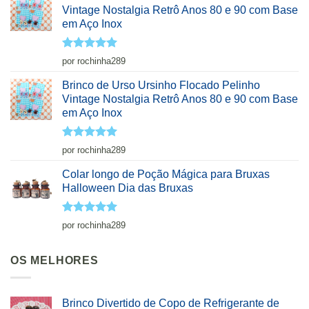
Vintage Nostalgia Retrô Anos 80 e 90 com Base
em Aço Inox
Avaliação
5
por rochinha289
de 5
Brinco de Urso Ursinho Flocado Pelinho
Vintage Nostalgia Retrô Anos 80 e 90 com Base
em Aço Inox
Avaliação
5
por rochinha289
de 5
Colar longo de Poção Mágica para Bruxas
Halloween Dia das Bruxas
Avaliação
5
por rochinha289
de 5
OS MELHORES
Brinco Divertido de Copo de Refrigerante de