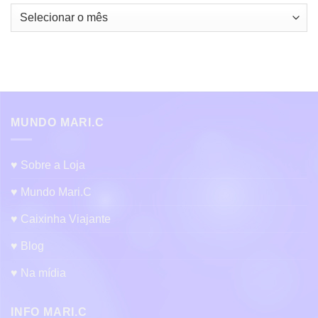
Arquivos:
MUNDO MARI.C
♥ Sobre a Loja
♥ Mundo Mari.C
♥ Caixinha Viajante
♥ Blog
♥ Na mídia
INFO MARI.C