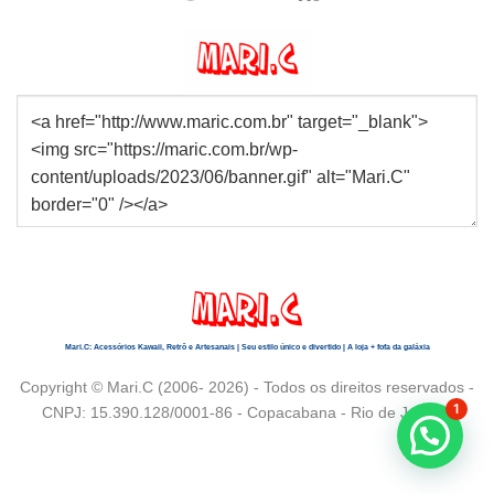
Mari.C: Acessórios Kawaii, Retrô e Artesanais | Seu estilo único e divertido | A loja + fofa da galáxia
Copyright © Mari.C (2006- 2026) - Todos os direitos reservados -
1
CNPJ: 15.390.128/0001-86 - Copacabana - Rio de Janeiro