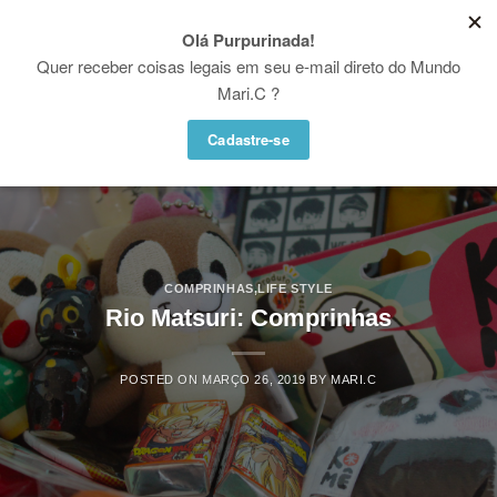
Skip
♥ WHATSAPP: (21) 97936-5004
to
Proibido utilizar, copiar ou reproduzir as fotos e vídeos desse site. Copyright
© Mari.C - Todos os direitos reservados
content
COMPRINHAS
,
LIFE STYLE
Rio Matsuri: Comprinhas
POSTED ON
MARÇO 26, 2019
BY
MARI.C