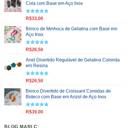
Cola com Base em Aço Inox
Avaliação
R$
33,00
5.00
de 5
Brinco de Minhoca de Gelatina com Base em
Aço Inox
Avaliação
R$
26,50
5.00
de 5
Anel Divertido Regulável de Gelatina Colorida
em Resina
Avaliação
R$
26,50
5.00
de 5
Brinco Divertido de Croissant Comidas de
Boteco com Base em Anzol de Aço Inox
Avaliação
R$
39,00
5.00
de 5
BLOG MARI.C: