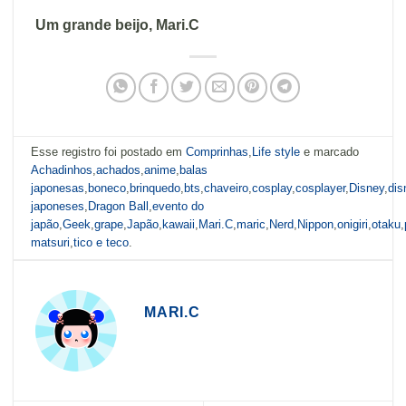
Um grande beijo, Mari.C
Esse registro foi postado em
Comprinhas
,
Life style
e marcado
Achadinhos
,
achados
,
anime
,
balas
japonesas
,
boneco
,
brinquedo
,
bts
,
chaveiro
,
cosplay
,
cosplayer
,
Disney
,
dis
japoneses
,
Dragon Ball
,
evento do
japão
,
Geek
,
grape
,
Japão
,
kawaii
,
Mari.C
,
maric
,
Nerd
,
Nippon
,
onigiri
,
otaku
,
matsuri
,
tico e teco
.
MARI.C