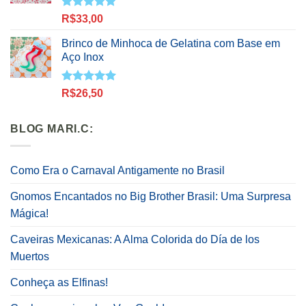
Avaliação
R$
33,00
5.00
de 5
Brinco de Minhoca de Gelatina com Base em
Aço Inox
Avaliação
R$
26,50
5.00
de 5
BLOG MARI.C:
Como Era o Carnaval Antigamente no Brasil
Gnomos Encantados no Big Brother Brasil: Uma Surpresa
Mágica!
Caveiras Mexicanas: A Alma Colorida do Día de los
Muertos
Conheça as Elfinas!