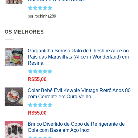
Avaliação
5
por rochinha289
de 5
OS MELHORES
Gargantilha Sorriso Gato de Cheshire Alice no
País das Maravilhas (Alice in Wonderland) em
Resina
Avaliação
R$
55,00
5.00
de 5
Colar Bebê Evil Kewpie Vintage Retrô Anos 80
com Corrente em Ouro Velho
Avaliação
R$
55,00
5.00
de 5
Brinco Divertido de Copo de Refrigerante de
Cola com Base em Aço Inox