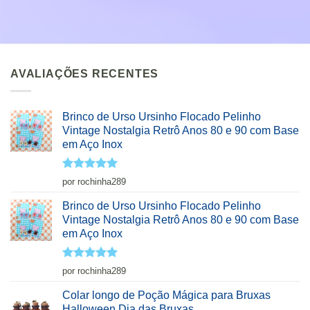
AVALIAÇÕES RECENTES
Brinco de Urso Ursinho Flocado Pelinho
Vintage Nostalgia Retrô Anos 80 e 90 com Base
em Aço Inox
Avaliação
5
por rochinha289
de 5
Brinco de Urso Ursinho Flocado Pelinho
Vintage Nostalgia Retrô Anos 80 e 90 com Base
em Aço Inox
Avaliação
5
por rochinha289
de 5
Colar longo de Poção Mágica para Bruxas
Halloween Dia das Bruxas