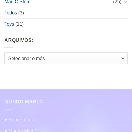
Mari.C Store
(25)
Todos
(3)
Toys
(11)
ARQUIVOS:
Arquivos:
MUNDO MARI.C
♥ Sobre a Loja
♥ Mundo Mari.C