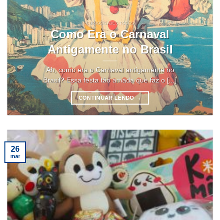
CURIOSIDADES TODOS
Como Era o Carnaval
Antigamente no Brasil
Ah, como era o Carnaval antigamente no
Brasil? Essa festa tão amada que faz o [...]
CONTINUAR LENDO
→
26
mar