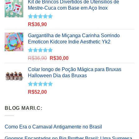
Kit de Brincos Divertidos de Utensílios de
Mestre-Cuca com Base em Aço Inox
Avaliação
R$
36,90
5.00
de 5
Gargantilha de Miçanga Carinha Sorrindo
Emoticon Kidcore Indie Aesthetic Yk2
Avaliação
O
O
R$
36,90
R$
30,00
5.00
de 5
preço
preço
Colar longo de Poção Mágica para Bruxas
original
atual
Halloween Dia das Bruxas
era:
é:
R$36,90.
R$30,00.
Avaliação
R$
52,00
5.00
de 5
BLOG MARI.C:
Como Era o Carnaval Antigamente no Brasil
Gnomos Encantados no Big Brother Brasil: Uma Surpresa