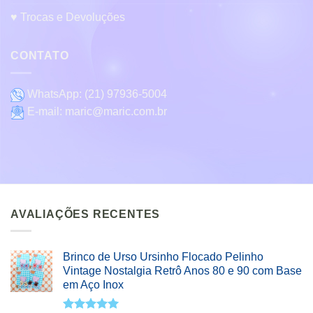
♥ Trocas e Devoluções
CONTATO
WhatsApp:
(21) 97936-5004
E-mail:
maric@maric.com.br
AVALIAÇÕES RECENTES
Brinco de Urso Ursinho Flocado Pelinho
Vintage Nostalgia Retrô Anos 80 e 90 com Base
em Aço Inox