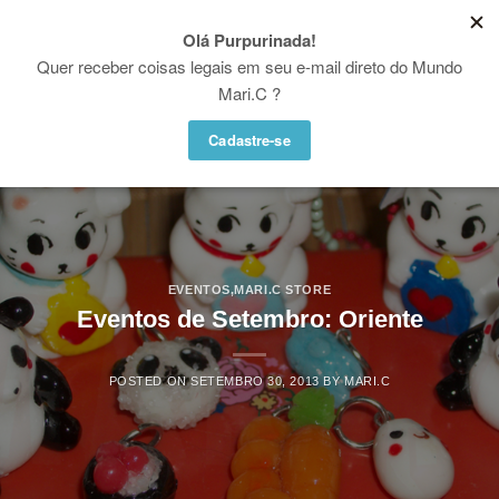
Skip
♥ WHATSAPP: (21) 97936-5004
to
Proibido utilizar, copiar ou reproduzir as fotos e vídeos desse site. Copyright
© Mari.C - Todos os direitos reservados
content
EVENTOS
,
MARI.C STORE
Eventos de Setembro: Oriente
POSTED ON
SETEMBRO 30, 2013
BY
MARI.C