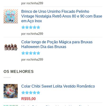
Avaliação
5
por rochinha289
de 5
Brinco de Urso Ursinho Flocado Pelinho
Vintage Nostalgia Retrô Anos 80 e 90 com Base
em Aço Inox
Avaliação
5
por rochinha289
de 5
Colar longo de Poção Mágica para Bruxas
Halloween Dia das Bruxas
Avaliação
5
por rochinha289
de 5
OS MELHORES
Colar Chibi Sweet Lolita Vestido Romântico
Avaliação
R$
55,00
5.00
de 5