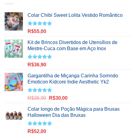
Colar Chibi Sweet Lolita Vestido Romântico
Avaliação
R$
55,00
5.00
de 5
Kit de Brincos Divertidos de Utensílios de
Mestre-Cuca com Base em Aço Inox
Avaliação
R$
36,90
5.00
de 5
Gargantilha de Miçanga Carinha Sorrindo
Emoticon Kidcore Indie Aesthetic Yk2
Avaliação
O
O
R$
36,90
R$
30,00
5.00
de 5
preço
preço
Colar longo de Poção Mágica para Bruxas
original
atual
Halloween Dia das Bruxas
era:
é:
R$36,90.
R$30,00.
Avaliação
R$
52,00
5.00
de 5