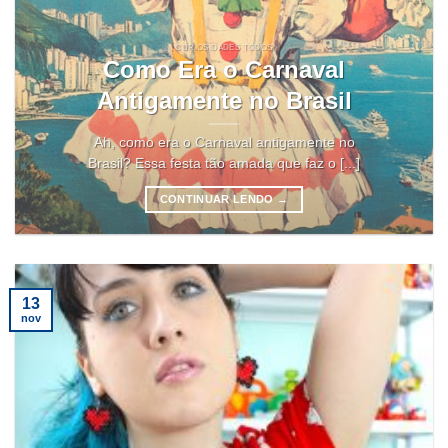
CURIOSIDADES TODOS
Como Era o Carnaval
Antigamente no Brasil
Ah, como era o Carnaval antigamente no
Brasil? Essa festa tão amada que faz o [...]
CONTINUAR LENDO
→
13
nov