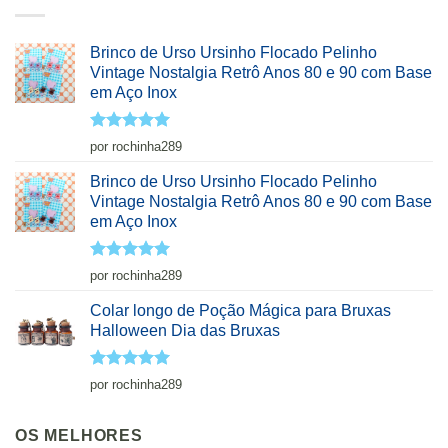
Brinco de Urso Ursinho Flocado Pelinho
Vintage Nostalgia Retrô Anos 80 e 90 com Base
em Aço Inox
Avaliação
5
por rochinha289
de 5
Brinco de Urso Ursinho Flocado Pelinho
Vintage Nostalgia Retrô Anos 80 e 90 com Base
em Aço Inox
Avaliação
5
por rochinha289
de 5
Colar longo de Poção Mágica para Bruxas
Halloween Dia das Bruxas
Avaliação
5
por rochinha289
de 5
OS MELHORES