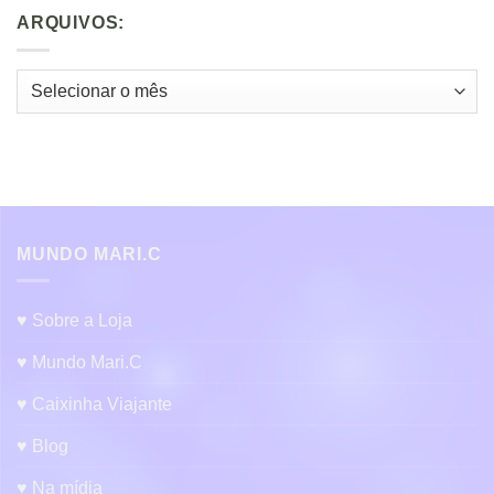
ARQUIVOS:
Arquivos:
MUNDO MARI.C
♥ Sobre a Loja
♥ Mundo Mari.C
♥ Caixinha Viajante
♥ Blog
♥ Na mídia