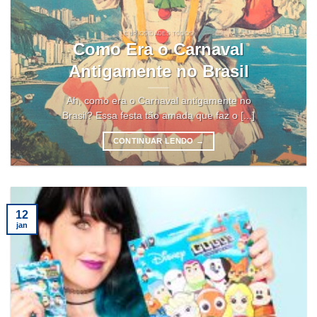
CURIOSIDADES TODOS
Como Era o Carnaval
Antigamente no Brasil
Ah, como era o Carnaval antigamente no
Brasil? Essa festa tão amada que faz o [...]
CONTINUAR LENDO
→
12
jan