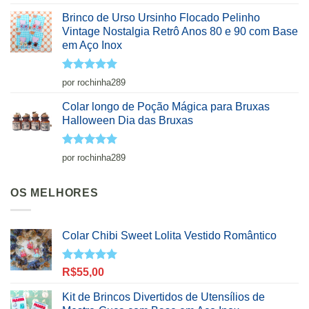
de 5
Brinco de Urso Ursinho Flocado Pelinho
Vintage Nostalgia Retrô Anos 80 e 90 com Base
em Aço Inox
Avaliação
5
por rochinha289
de 5
Colar longo de Poção Mágica para Bruxas
Halloween Dia das Bruxas
Avaliação
5
por rochinha289
de 5
OS MELHORES
Colar Chibi Sweet Lolita Vestido Romântico
Avaliação
R$
55,00
5.00
de 5
Kit de Brincos Divertidos de Utensílios de