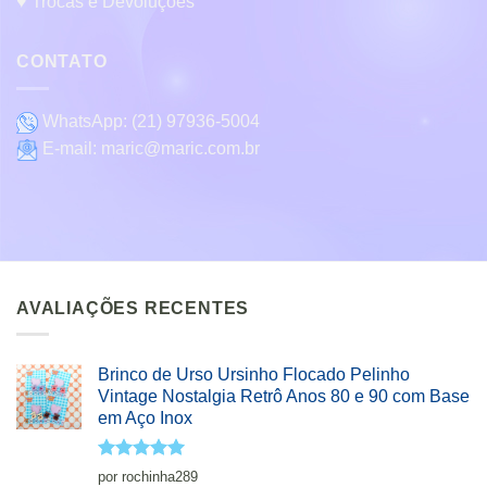
♥ Trocas e Devoluções
CONTATO
WhatsApp:
(21) 97936-5004
E-mail:
maric@maric.com.br
AVALIAÇÕES RECENTES
Brinco de Urso Ursinho Flocado Pelinho
Vintage Nostalgia Retrô Anos 80 e 90 com Base
em Aço Inox
Avaliação
5
por rochinha289