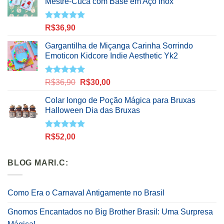
Mestre-Cuca com Base em Aço Inox
Avaliação
R$
36,90
5.00
de 5
Gargantilha de Miçanga Carinha Sorrindo
Emoticon Kidcore Indie Aesthetic Yk2
Avaliação
O
O
R$
36,90
R$
30,00
5.00
de 5
preço
preço
Colar longo de Poção Mágica para Bruxas
original
atual
Halloween Dia das Bruxas
era:
é:
R$36,90.
R$30,00.
Avaliação
R$
52,00
5.00
de 5
BLOG MARI.C:
Como Era o Carnaval Antigamente no Brasil
Gnomos Encantados no Big Brother Brasil: Uma Surpresa