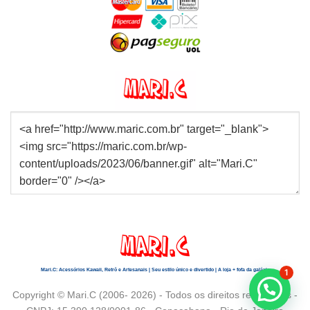
Mari.C: Acessórios Kawaii, Retrô e Artesanais | Seu estilo único e divertido | A loja + fofa da galáxia
1
Copyright © Mari.C (2006- 2026) - Todos os direitos reservados -