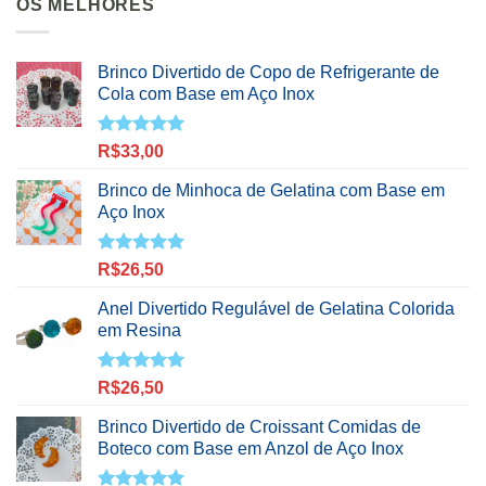
OS MELHORES
Brinco Divertido de Copo de Refrigerante de
Cola com Base em Aço Inox
Avaliação
R$
33,00
5.00
de 5
Brinco de Minhoca de Gelatina com Base em
Aço Inox
Avaliação
R$
26,50
5.00
de 5
Anel Divertido Regulável de Gelatina Colorida
em Resina
Avaliação
R$
26,50
5.00
de 5
Brinco Divertido de Croissant Comidas de
Boteco com Base em Anzol de Aço Inox