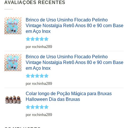
AVALIAÇÕES RECENTES
Brinco de Urso Ursinho Flocado Pelinho
Vintage Nostalgia Retrô Anos 80 e 90 com Base
em Aço Inox
Avaliação
5
por rochinha289
de 5
Brinco de Urso Ursinho Flocado Pelinho
Vintage Nostalgia Retrô Anos 80 e 90 com Base
em Aço Inox
Avaliação
5
por rochinha289
de 5
Colar longo de Poção Mágica para Bruxas
Halloween Dia das Bruxas
Avaliação
5
por rochinha289
de 5