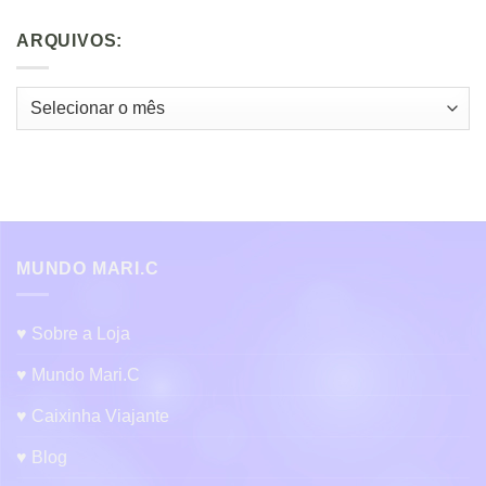
ARQUIVOS:
Arquivos:
MUNDO MARI.C
♥ Sobre a Loja
♥ Mundo Mari.C
♥ Caixinha Viajante
♥ Blog