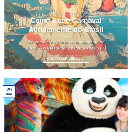
CURIOSIDADES TODOS
Como Era o Carnaval
Antigamente no Brasil
Ah, como era o Carnaval antigamente no
Brasil? Essa festa tão amada que faz o [...]
CONTINUAR LENDO
→
29
mar