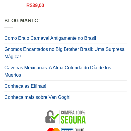
Avaliação
R$
39,00
5.00
de 5
BLOG MARI.C:
Como Era o Carnaval Antigamente no Brasil
Gnomos Encantados no Big Brother Brasil: Uma Surpresa
Mágica!
Caveiras Mexicanas: A Alma Colorida do Día de los
Muertos
Conheça as Elfinas!
Conheça mais sobre Van Gogh!