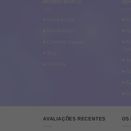
MUNDO MARI.C
INF
♥ Sobre a Loja
♥ Po
♥ Mundo Mari.C
♥ Qu
♥ Caixinha Viajante
♥ Po
Coo
♥ Blog
♥ T
♥ Na mídia
♥ C
♥ E
♥ C
AVALIAÇÕES RECENTES
OS