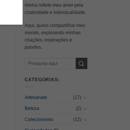
minha reflete meu amor pela
criatividade e individualidade.
Aqui, quero compartilhar meu
mundo, explorando minhas
criações, inspirações e
paixões.
CATEGORIAS:
Artesanato
(17)
Beleza
(2)
Colecionismo
(12)