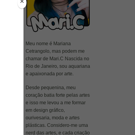
Meu nome é Mariana
Cetrangolo, mas podem me
chamar de Mari.C Nascida no
Rio de Janeiro, sou aquariana
e apaixonada por arte.
Desde pequenina, meu
coração batia forte pelas artes
e isso me levou a me formar
em design gráfico,
ourivesaria, moda e artes
plásticas. Considero-me uma
nerd das artes, e cada criação