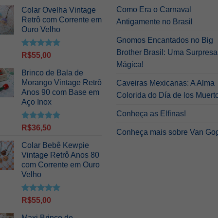
Como Era o Carnaval
Colar Ovelha Vintage
Retrô com Corrente em
Antigamente no Brasil
Ouro Velho
Gnomos Encantados no Big
Brother Brasil: Uma Surpresa
Avaliação
R$
55,00
5.00
de 5
Mágica!
Brinco de Bala de
Morango Vintage Retrô
Caveiras Mexicanas: A Alma
Anos 90 com Base em
Colorida do Día de los Muert
Aço Inox
Conheça as Elfinas!
Avaliação
R$
36,50
Conheça mais sobre Van Go
5.00
de 5
Colar Bebê Kewpie
Vintage Retrô Anos 80
com Corrente em Ouro
Velho
Avaliação
R$
55,00
5.00
de 5
Maxi Brinco de