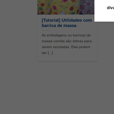
[Tutorial] Utilidades com
barrica de massa
As embalagens ou barricas de
massa corrida são ótimas para
serem recicladas. Elas podem
ser [...]