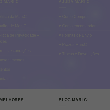
O MARI.C
AJUDA MARI.C
lítica da Mari.C
♥ Como Comprar
alidade Mari.C
♥ Como encomendar
litica de Privacidade –
♥ Formas de Envio
kies
♥ Prazos Mari.C
ermos e condições
♥ Trocas e Devoluções
onsentimentos
ventos
ontato
 MELHORES
BLOG MARI.C: