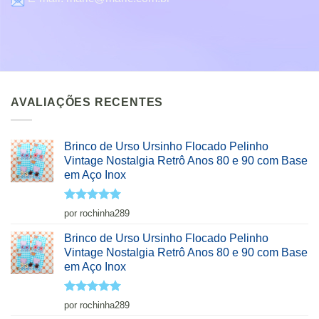
AVALIAÇÕES RECENTES
Brinco de Urso Ursinho Flocado Pelinho
Vintage Nostalgia Retrô Anos 80 e 90 com Base
em Aço Inox
Avaliação
5
por rochinha289
de 5
Brinco de Urso Ursinho Flocado Pelinho
Vintage Nostalgia Retrô Anos 80 e 90 com Base
em Aço Inox
Avaliação
5
por rochinha289
de 5