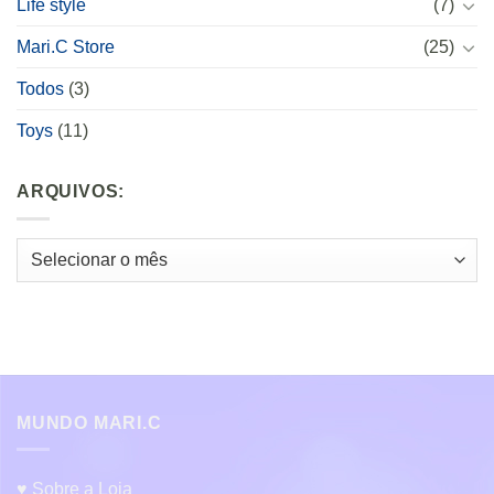
Life style
(7)
Mari.C Store
(25)
Todos
(3)
Toys
(11)
ARQUIVOS:
Arquivos:
MUNDO MARI.C
♥ Sobre a Loja