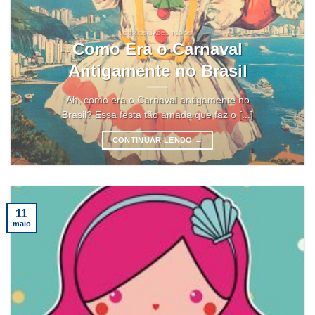
CURIOSIDADES TODOS
Como Era o Carnaval
Antigamente no Brasil
Ah, como era o Carnaval antigamente no
Brasil? Essa festa tão amada que faz o [...]
CONTINUAR LENDO
→
11
maio