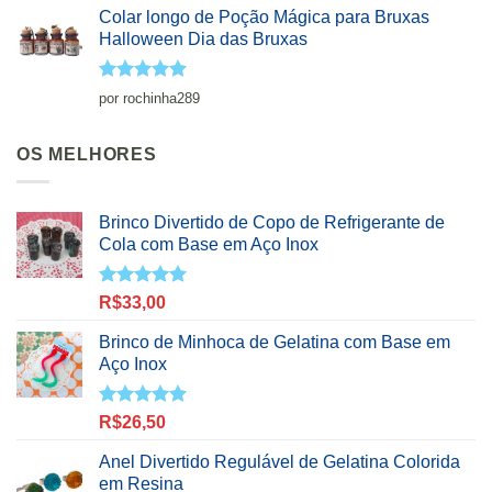
Colar longo de Poção Mágica para Bruxas
Halloween Dia das Bruxas
Avaliação
5
por rochinha289
de 5
OS MELHORES
Brinco Divertido de Copo de Refrigerante de
Cola com Base em Aço Inox
Avaliação
R$
33,00
5.00
de 5
Brinco de Minhoca de Gelatina com Base em
Aço Inox
Avaliação
R$
26,50
5.00
de 5
Anel Divertido Regulável de Gelatina Colorida
em Resina