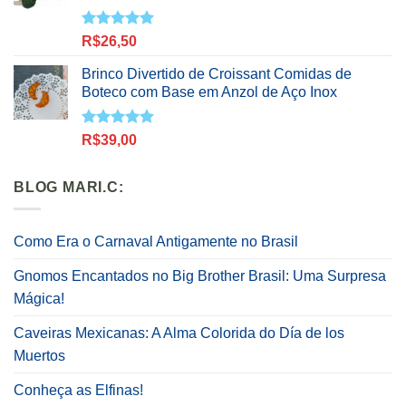
Avaliação
R$
26,50
5.00
de 5
Brinco Divertido de Croissant Comidas de
Boteco com Base em Anzol de Aço Inox
Avaliação
R$
39,00
5.00
de 5
BLOG MARI.C:
Como Era o Carnaval Antigamente no Brasil
Gnomos Encantados no Big Brother Brasil: Uma Surpresa
Mágica!
Caveiras Mexicanas: A Alma Colorida do Día de los
Muertos
Conheça as Elfinas!