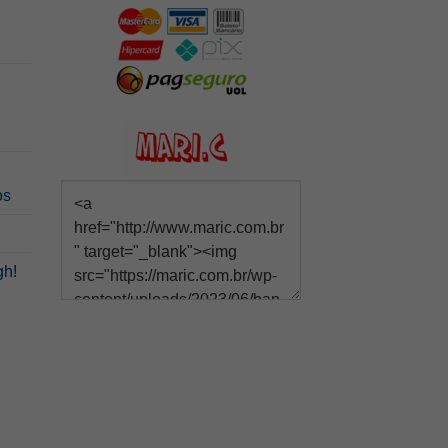
os
gh!