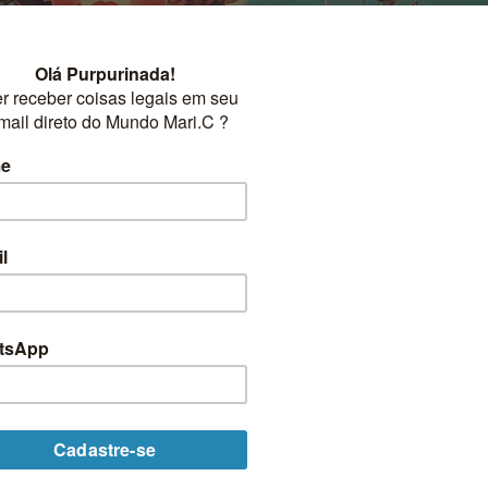
CURIOSIDADES TODOS
arnaval Antigamente no Brasil
gamente no Brasil? Essa festa tão amada que faz o [...]
CONTINUAR LENDO
→