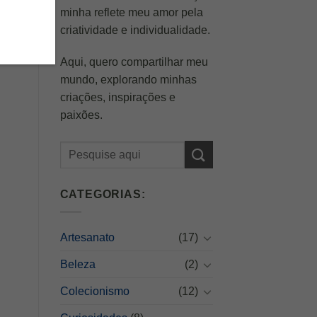
minha reflete meu amor pela
criatividade e individualidade.
Aqui, quero compartilhar meu
mundo, explorando minhas
criações, inspirações e
paixões.
CATEGORIAS:
Artesanato
(17)
Beleza
(2)
Colecionismo
(12)