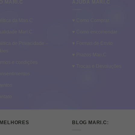
O MARI.C
AJUDA MARI.C
lítica da Mari.C
♥ Como Comprar
alidade Mari.C
♥ Como encomendar
litica de Privacidade –
♥ Formas de Envio
kies
♥ Prazos Mari.C
ermos e condições
♥ Trocas e Devoluções
onsentimentos
ventos
ontato
 MELHORES
BLOG MARI.C: