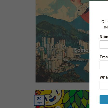
Como Era o C
llem
Ah, como era o Carnaval anti
20
ago