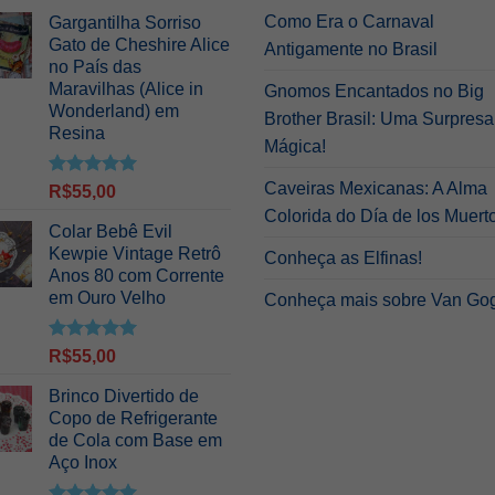
Como Era o Carnaval
Gargantilha Sorriso
Gato de Cheshire Alice
Antigamente no Brasil
no País das
Maravilhas (Alice in
Gnomos Encantados no Big
Wonderland) em
Brother Brasil: Uma Surpresa
Resina
Mágica!
Caveiras Mexicanas: A Alma
Avaliação
R$
55,00
5.00
de 5
Colorida do Día de los Muert
Colar Bebê Evil
Kewpie Vintage Retrô
Conheça as Elfinas!
Anos 80 com Corrente
em Ouro Velho
Conheça mais sobre Van Go
Avaliação
R$
55,00
5.00
de 5
Brinco Divertido de
Copo de Refrigerante
de Cola com Base em
Aço Inox