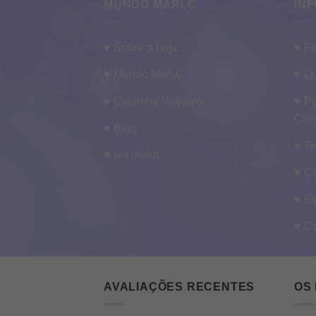
MUNDO MARI.C
INF
♥ Sobre a Loja
♥ Po
♥ Mundo Mari.C
♥ Qu
♥ Caixinha Viajante
♥ Po
Coo
♥ Blog
♥ T
♥ Na mídia
♥ C
♥ E
♥ C
AVALIAÇÕES RECENTES
OS