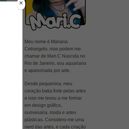
Meu nome é Mariana
Cetrangolo, mas podem me
chamar de Mari.C Nascida no
Rio de Janeiro, sou aquariana
e apaixonada por arte.
Desde pequenina, meu
coração batia forte pelas artes
e isso me levou a me formar
em design gráfico,
ourivesaria, moda e artes
plásticas. Considero-me uma
nerd das artes, e cada criação