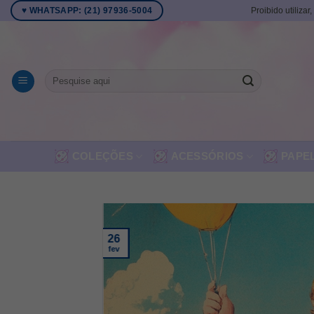
Skip
Proibido utilizar
♥ WHATSAPP: (21) 97936-5004
to
content
Pesquisar
por:
COLEÇÕES
ACESSÓRIOS
PAPE
26
fev