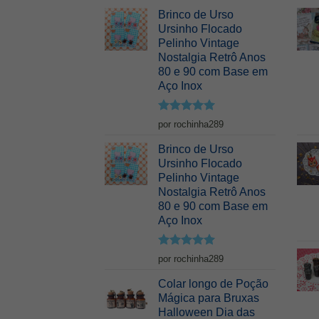
Brinco de Urso
Ursinho Flocado
Pelinho Vintage
Nostalgia Retrô Anos
80 e 90 com Base em
Aço Inox
Avaliação
5
por rochinha289
de 5
Brinco de Urso
Ursinho Flocado
Pelinho Vintage
Nostalgia Retrô Anos
80 e 90 com Base em
Aço Inox
Avaliação
5
por rochinha289
de 5
Colar longo de Poção
Mágica para Bruxas
Halloween Dia das