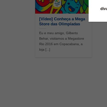
[Vídeo] Conheça a Mega
Store das Olimpíadas
Eu e meu amigo, Gilberto
Behar, visitamos a Megastore
Rio 2016 em Copacabana, a
loja [...]