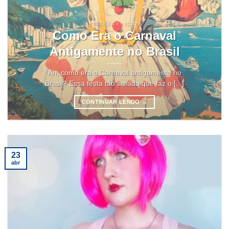
CURIOSIDADES TODOS
Como Era o Carnaval
Antigamente no Brasil
Ah, como era o Carnaval antigamente no
Brasil? Essa festa tão amada que faz o [...]
CONTINUAR LENDO
→
23
abr