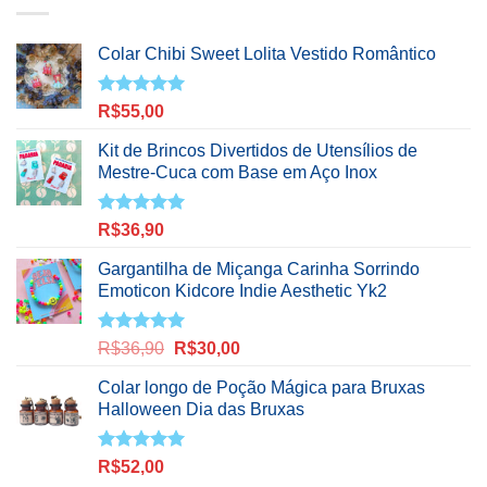
Colar Chibi Sweet Lolita Vestido Romântico
Avaliação
R$
55,00
5.00
de 5
Kit de Brincos Divertidos de Utensílios de
Mestre-Cuca com Base em Aço Inox
Avaliação
R$
36,90
5.00
de 5
Gargantilha de Miçanga Carinha Sorrindo
Emoticon Kidcore Indie Aesthetic Yk2
Avaliação
O
O
R$
36,90
R$
30,00
5.00
de 5
preço
preço
Colar longo de Poção Mágica para Bruxas
original
atual
Halloween Dia das Bruxas
era:
é:
R$36,90.
R$30,00.
Avaliação
R$
52,00
5.00
de 5