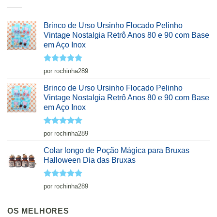
Brinco de Urso Ursinho Flocado Pelinho
Vintage Nostalgia Retrô Anos 80 e 90 com Base
em Aço Inox
Avaliação
5
por rochinha289
de 5
Brinco de Urso Ursinho Flocado Pelinho
Vintage Nostalgia Retrô Anos 80 e 90 com Base
em Aço Inox
Avaliação
5
por rochinha289
de 5
Colar longo de Poção Mágica para Bruxas
Halloween Dia das Bruxas
Avaliação
5
por rochinha289
de 5
OS MELHORES