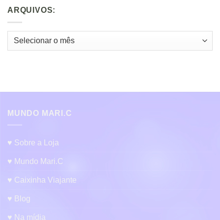
ARQUIVOS:
Arquivos:
MUNDO MARI.C
♥ Sobre a Loja
♥ Mundo Mari.C
♥ Caixinha Viajante
♥ Blog
♥ Na mídia