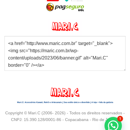
Mari.C: Acessórios Kawaii, Retrô e Artesanais | Seu estilo único e divertido | A loja + fofa da galáxia
Copyright © Mari.C (2006- 2026) - Todos os direitos reservados -
1
CNPJ: 15.390.128/0001-86 - Copacabana - Rio de Janeiro