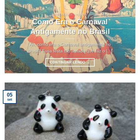
CURIOSIDADES TODOS
Como Era o Carnaval
Antigamente no Brasil
Ah, como era o Carnaval antigamente no
Brasil? Essa festa tão amada que faz o [...]
CONTINUAR LENDO
→
05
set