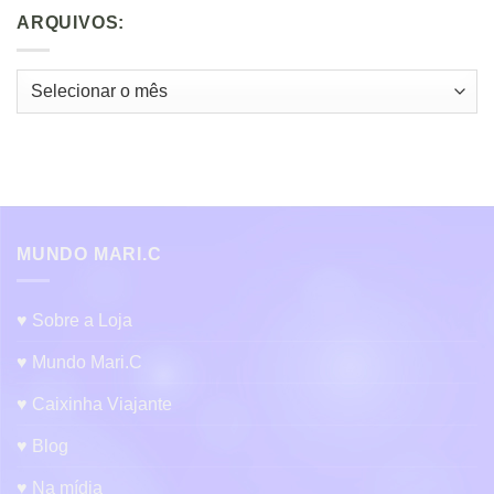
ARQUIVOS:
Arquivos:
MUNDO MARI.C
♥ Sobre a Loja
♥ Mundo Mari.C
♥ Caixinha Viajante
♥ Blog
♥ Na mídia