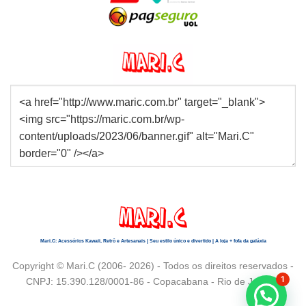
Mari.C: Acessórios Kawaii, Retrô e Artesanais | Seu estilo único e divertido | A loja + fofa da galáxia
Copyright © Mari.C (2006- 2026) - Todos os direitos reservados -
1
CNPJ: 15.390.128/0001-86 - Copacabana - Rio de Janeiro