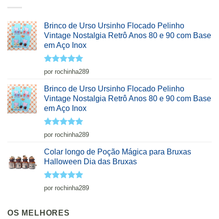
Brinco de Urso Ursinho Flocado Pelinho
Vintage Nostalgia Retrô Anos 80 e 90 com Base
em Aço Inox
Avaliação
5
por rochinha289
de 5
Brinco de Urso Ursinho Flocado Pelinho
Vintage Nostalgia Retrô Anos 80 e 90 com Base
em Aço Inox
Avaliação
5
por rochinha289
de 5
Colar longo de Poção Mágica para Bruxas
Halloween Dia das Bruxas
Avaliação
5
por rochinha289
de 5
OS MELHORES