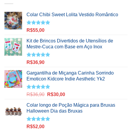
Colar Chibi Sweet Lolita Vestido Romântico
Avaliação
R$
55,00
5.00
de 5
Kit de Brincos Divertidos de Utensílios de
Mestre-Cuca com Base em Aço Inox
Avaliação
R$
36,90
5.00
de 5
Gargantilha de Miçanga Carinha Sorrindo
Emoticon Kidcore Indie Aesthetic Yk2
Avaliação
O
O
R$
36,90
R$
30,00
5.00
de 5
preço
preço
Colar longo de Poção Mágica para Bruxas
original
atual
Halloween Dia das Bruxas
era:
é:
R$36,90.
R$30,00.
Avaliação
R$
52,00
5.00
de 5