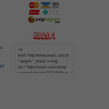
os
gh!