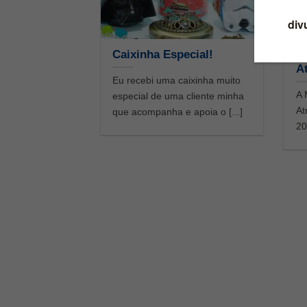
Caixinha Especial!
M
At
Eu recebi uma caixinha muito
A 
especial de uma cliente minha
At
que acompanha e apoia o [...]
20