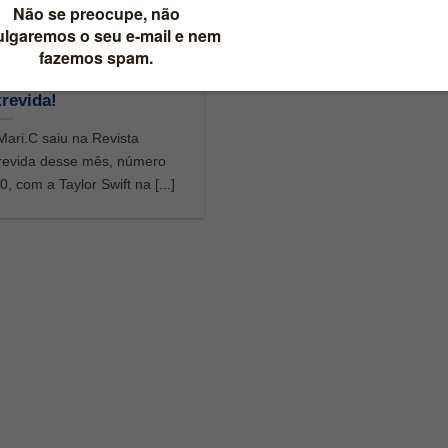
ari.C na Revista
revida!
Mari.C saiu na Revista
revida desse mês, número
0, com a Taylor Swift na [...]