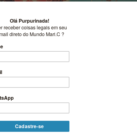
CURIOSIDADES TODOS
arnaval Antigamente no Brasil
gamente no Brasil? Essa festa tão amada que faz o [...]
CONTINUAR LENDO
→