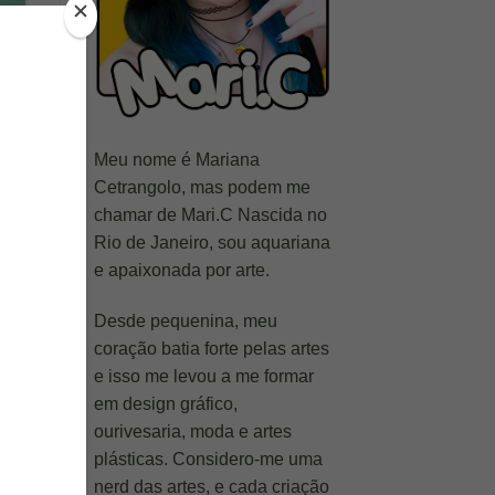
Meu nome é Mariana
Cetrangolo, mas podem me
chamar de Mari.C Nascida no
Rio de Janeiro, sou aquariana
e apaixonada por arte.
Desde pequenina, meu
coração batia forte pelas artes
e isso me levou a me formar
em design gráfico,
ourivesaria, moda e artes
plásticas. Considero-me uma
nerd das artes, e cada criação