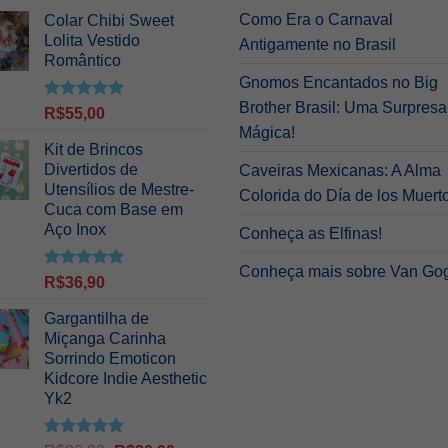
Como Era o Carnaval
Colar Chibi Sweet
Lolita Vestido
Antigamente no Brasil
Romântico
Gnomos Encantados no Big
Brother Brasil: Uma Surpresa
Avaliação
R$
55,00
5.00
de 5
Mágica!
Kit de Brincos
Divertidos de
Caveiras Mexicanas: A Alma
Utensílios de Mestre-
Colorida do Día de los Muert
Cuca com Base em
Aço Inox
Conheça as Elfinas!
Conheça mais sobre Van Go
Avaliação
R$
36,90
5.00
de 5
Gargantilha de
Miçanga Carinha
Sorrindo Emoticon
Kidcore Indie Aesthetic
Yk2