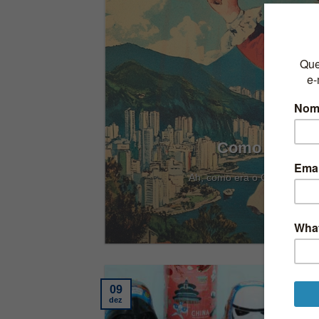
Como Era o C
llem
Ah, como era o Carnaval anti
09
08
dez
abr