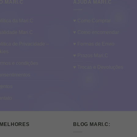
O MARI.C
AJUDA MARI.C
lítica da Mari.C
♥ Como Comprar
alidade Mari.C
♥ Como encomendar
litica de Privacidade –
♥ Formas de Envio
kies
♥ Prazos Mari.C
ermos e condições
♥ Trocas e Devoluções
onsentimentos
ventos
ontato
 MELHORES
BLOG MARI.C: