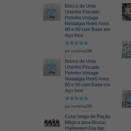
Brinco de Urso
Ursinho Flocado
Pelinho Vintage
Nostalgia Retrô Anos
80 e 90 com Base em
Aço Inox
Avaliação
5
por rochinha289
de 5
Brinco de Urso
Ursinho Flocado
Pelinho Vintage
Nostalgia Retrô Anos
80 e 90 com Base em
Aço Inox
Avaliação
5
por rochinha289
de 5
Colar longo de Poção
Mágica para Bruxas
Halloween Dia das