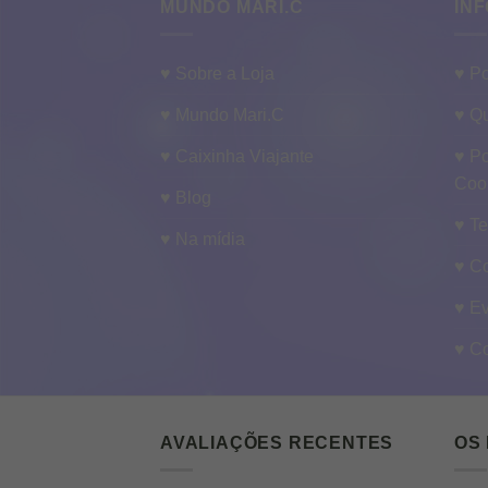
MUNDO MARI.C
INF
♥ Sobre a Loja
♥ Po
♥ Mundo Mari.C
♥ Qu
♥ Caixinha Viajante
♥ Po
Coo
♥ Blog
♥ T
♥ Na mídia
♥ C
♥ E
♥ C
AVALIAÇÕES RECENTES
OS