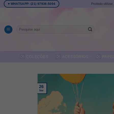
Skip
Proibido utilizar
♥ WHATSAPP: (21) 97936-5004
to
content
Pesquisar
por:
COLEÇÕES
ACESSÓRIOS
PAPE
26
fev