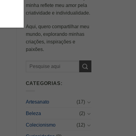
minha reflete meu amor pela
criatividade e individualidade.
Aqui, quero compartilhar meu
mundo, explorando minhas
criações, inspirações e
paixões.
CATEGORIAS:
Artesanato
(17)
Beleza
(2)
Colecionismo
(12)