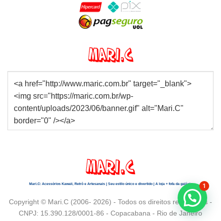
Mari.C: Acessórios Kawaii, Retrô e Artesanais | Seu estilo único e divertido | A loja + fofa da galáxia
1
Copyright © Mari.C (2006- 2026) - Todos os direitos reservados -
CNPJ: 15.390.128/0001-86 - Copacabana - Rio de Janeiro