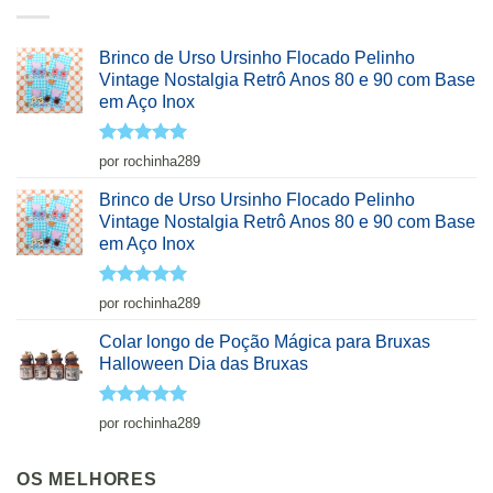
Brinco de Urso Ursinho Flocado Pelinho
Vintage Nostalgia Retrô Anos 80 e 90 com Base
em Aço Inox
Avaliação
5
por rochinha289
de 5
Brinco de Urso Ursinho Flocado Pelinho
Vintage Nostalgia Retrô Anos 80 e 90 com Base
em Aço Inox
Avaliação
5
por rochinha289
de 5
Colar longo de Poção Mágica para Bruxas
Halloween Dia das Bruxas
Avaliação
5
por rochinha289
de 5
OS MELHORES