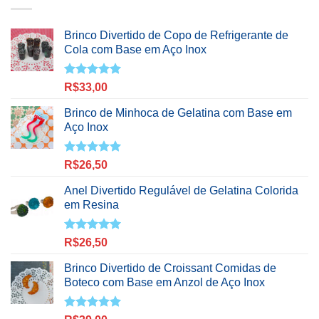
Brinco Divertido de Copo de Refrigerante de
Cola com Base em Aço Inox
Avaliação
R$
33,00
5.00
de 5
Brinco de Minhoca de Gelatina com Base em
Aço Inox
Avaliação
R$
26,50
5.00
de 5
Anel Divertido Regulável de Gelatina Colorida
em Resina
Avaliação
R$
26,50
5.00
de 5
Brinco Divertido de Croissant Comidas de
Boteco com Base em Anzol de Aço Inox
Avaliação