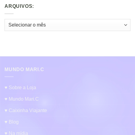
ARQUIVOS:
Arquivos:
MUNDO MARI.C
♥ Sobre a Loja
♥ Mundo Mari.C
♥ Caixinha Viajante
♥ Blog
♥ Na mídia