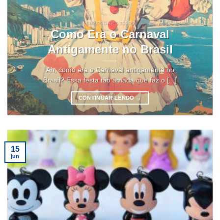
CURIOSIDADES TODOS
Como Era o Carnaval
Antigamente no Brasil
Ah, como era o Carnaval antigamente no
Brasil? Essa festa tão amada que faz o [...]
CONTINUAR LENDO
→
15
jun