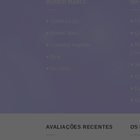
MUNDO MARI.C
INF
♥ Sobre a Loja
♥ Po
♥ Mundo Mari.C
♥ Qu
♥ Caixinha Viajante
♥ Po
Coo
♥ Blog
♥ T
♥ Na mídia
♥ C
♥ E
♥ C
AVALIAÇÕES RECENTES
OS