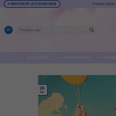
Skip
Proibido utilizar
♥ WHATSAPP: (21) 97936-5004
to
content
Pesquisar
por:
COLEÇÕES
ACESSÓRIOS
PAPE
26
fev