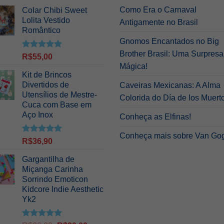
Como Era o Carnaval
Colar Chibi Sweet
Lolita Vestido
Antigamente no Brasil
Romântico
Gnomos Encantados no Big
Brother Brasil: Uma Surpresa
Avaliação
R$
55,00
5.00
de 5
Mágica!
Kit de Brincos
Divertidos de
Caveiras Mexicanas: A Alma
Utensílios de Mestre-
Colorida do Día de los Muert
Cuca com Base em
Aço Inox
Conheça as Elfinas!
Conheça mais sobre Van Go
Avaliação
R$
36,90
5.00
de 5
Gargantilha de
Miçanga Carinha
Sorrindo Emoticon
Kidcore Indie Aesthetic
Yk2