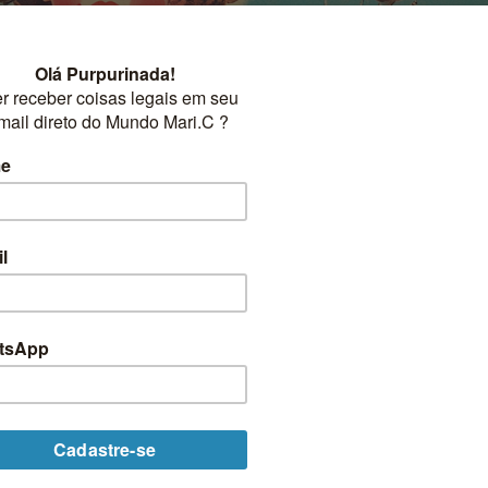
CURIOSIDADES TODOS
arnaval Antigamente no Brasil
gamente no Brasil? Essa festa tão amada que faz o [...]
CONTINUAR LENDO
→