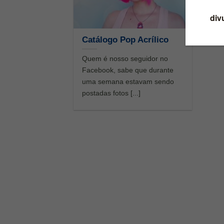
Catálogo Pop Acrílico
Quem é nosso seguidor no
Facebook, sabe que durante
uma semana estavam sendo
postadas fotos [...]