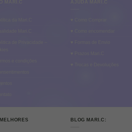
O MARI.C
AJUDA MARI.C
lítica da Mari.C
♥ Como Comprar
alidade Mari.C
♥ Como encomendar
litica de Privacidade –
♥ Formas de Envio
kies
♥ Prazos Mari.C
ermos e condições
♥ Trocas e Devoluções
onsentimentos
ventos
ontato
 MELHORES
BLOG MARI.C: