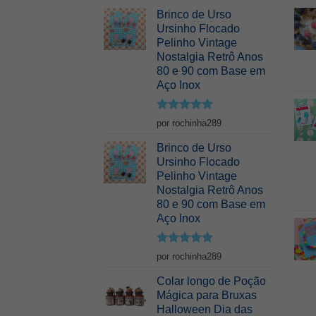
Brinco de Urso
Ursinho Flocado
Pelinho Vintage
Nostalgia Retrô Anos
80 e 90 com Base em
Aço Inox
Avaliação
5
por rochinha289
de 5
Brinco de Urso
Ursinho Flocado
Pelinho Vintage
Nostalgia Retrô Anos
80 e 90 com Base em
Aço Inox
Avaliação
5
por rochinha289
de 5
Colar longo de Poção
Mágica para Bruxas
Halloween Dia das