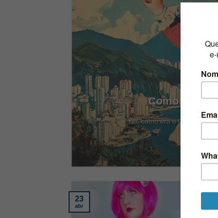
Como Era o C
llem
Ah, como era o Carnaval anti
23
abr