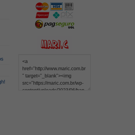
os
gh!