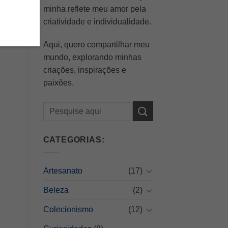
minha reflete meu amor pela
criatividade e individualidade.
Aqui, quero compartilhar meu
mundo, explorando minhas
criações, inspirações e
paixões.
CATEGORIAS:
Artesanato
(17)
Beleza
(2)
Colecionismo
(12)