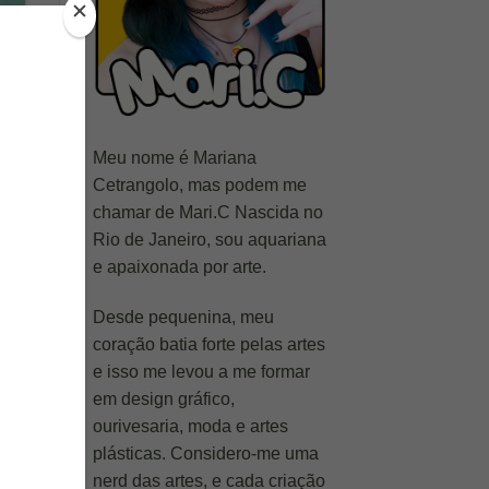
Meu nome é Mariana
Cetrangolo, mas podem me
chamar de Mari.C Nascida no
Rio de Janeiro, sou aquariana
e apaixonada por arte.
Desde pequenina, meu
coração batia forte pelas artes
e isso me levou a me formar
em design gráfico,
ourivesaria, moda e artes
plásticas. Considero-me uma
nerd das artes, e cada criação