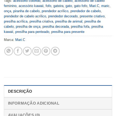
Tags:
acessorio colorido
,
acessorio de cabelo
,
acessório de cabelo
feminino
,
acessório kawaii
,
fofo
,
gateira
,
gato
,
gato fofo
,
Mari.C
,
maric
,
onça
,
piranha de cabelo
,
prendedor acrílico
,
prendedor de cabelo
,
prendedor de cabelo acrílico
,
prendedor decorado
,
presente criativo
,
presilha acrílica
,
presilha criativa
,
presilha de animal
,
presilha de
cabelo
,
presilha de onça
,
presilha decorada
,
presilha fofa
,
presilha
kawaii
,
presilha para penteado
,
presilha para presente
Marca:
Mari.C
DESCRIÇÃO
INFORMAÇÃO ADICIONAL
AVALIAÇÕES (0)