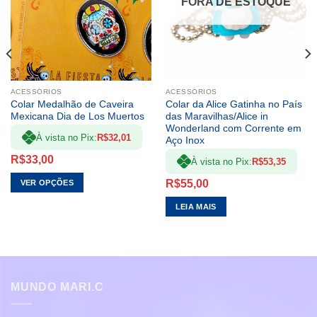
FORA DE ESTOQUE
politica de troca
ACESSÓRIOS
ACESSÓRIOS
Colar Medalhão de Caveira
Colar da Alice Gatinha no País
Mexicana Dia de Los Muertos
das Maravilhas/Alice in
Wonderland com Corrente em
À vista no Pix:
R$
32,01
Aço Inox
R$
33,00
À vista no Pix:
R$
53,35
R$
55,00
VER OPÇÕES
Este
LEIA MAIS
produto
tem
várias
variantes.
As
MUNDO MARI.C
opções
podem