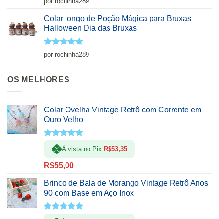
por rochinha289
de 5
Colar longo de Poção Mágica para Bruxas
Halloween Dia das Bruxas
Avaliação
5
por rochinha289
de 5
OS MELHORES
Colar Ovelha Vintage Retrô com Corrente em
Ouro Velho
Avaliação
À vista no Pix:
R$
53,35
5.00
de 5
R$
55,00
Brinco de Bala de Morango Vintage Retrô Anos
90 com Base em Aço Inox
Avaliação