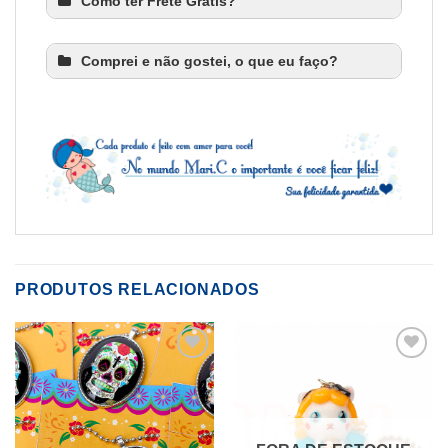
Como ter Frete Grátis?
Comprei e não gostei, o que eu faço?
PRODUTOS RELACIONADOS
ADICIONAR
ADICIONAR
A LISTA DE
A LISTA DE
DESEJOS
DESEJOS