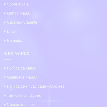
ser
♥ Sobre a Loja
escolhidas
na
♥ Mundo Mari.C
página
do
♥ Caixinha Viajante
produto
♥ Blog
♥ Na mídia
INFO MARI.C
♥ Política da Mari.C
♥ Qualidade Mari.C
♥ Politica de Privacidade – Cookies
♥ Termos e condições
♥ Consentimentos