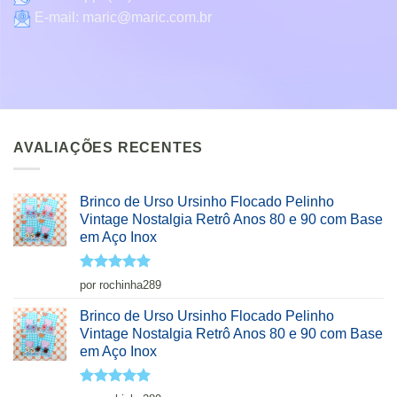
E-mail:
maric@maric.com.br
AVALIAÇÕES RECENTES
Brinco de Urso Ursinho Flocado Pelinho
Vintage Nostalgia Retrô Anos 80 e 90 com Base
em Aço Inox
Avaliação
5
por rochinha289
de 5
Brinco de Urso Ursinho Flocado Pelinho
Vintage Nostalgia Retrô Anos 80 e 90 com Base
em Aço Inox
Avaliação
5