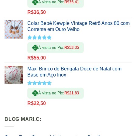
À vista no Pix:
R$
35,41
5.00
de 5
R$
36,50
Colar Bebê Kewpie Vintage Retrô Anos 80 com
Corrente em Ouro Velho
Avaliação
À vista no Pix:
R$
53,35
5.00
de 5
R$
55,00
Maxi Brinco de Bengala Doce de Natal com
Base em Aço Inox
Avaliação
À vista no Pix:
R$
21,83
5.00
de 5
R$
22,50
BLOG MARI.C: