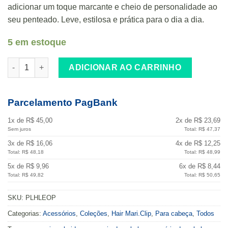
adicionar um toque marcante e cheio de personalidade ao
seu penteado. Leve, estilosa e prática para o dia a dia.
5 em estoque
Presilha Prendedor de Cabelo de Onça Leopardo Felino em Acrí
ADICIONAR AO CARRINHO
Parcelamento PagBank
1x de R$ 45,00
2x de R$ 23,69
Sem juros
Total: R$ 47,37
3x de R$ 16,06
4x de R$ 12,25
Total: R$ 48,18
Total: R$ 48,99
5x de R$ 9,96
6x de R$ 8,44
Total: R$ 49,82
Total: R$ 50,65
SKU:
PLHLEOP
Categorias:
Acessórios
,
Coleções
,
Hair Mari.Clip
,
Para cabeça
,
Todos