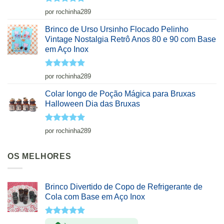
Avaliação
5
por rochinha289
de 5
Brinco de Urso Ursinho Flocado Pelinho
Vintage Nostalgia Retrô Anos 80 e 90 com Base
em Aço Inox
Avaliação
5
por rochinha289
de 5
Colar longo de Poção Mágica para Bruxas
Halloween Dia das Bruxas
Avaliação
5
por rochinha289
de 5
OS MELHORES
Brinco Divertido de Copo de Refrigerante de
Cola com Base em Aço Inox
Avaliação