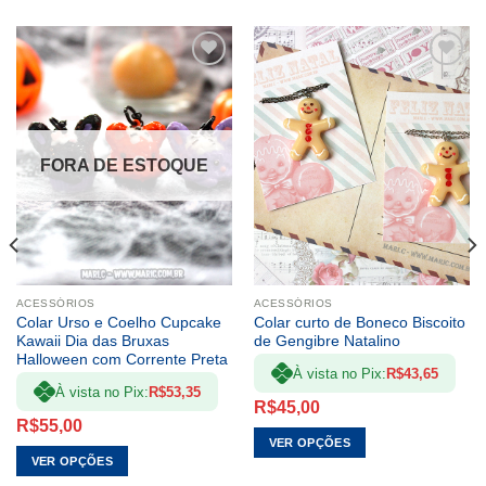
ADICIONAR
ADICIONAR
A LISTA DE
A LISTA DE
DESEJOS
DESEJOS
FORA DE ESTOQUE
politica de troca
ACESSÓRIOS
ACESSÓRIOS
Colar Urso e Coelho Cupcake
Colar curto de Boneco Biscoito
Kawaii Dia das Bruxas
de Gengibre Natalino
Halloween com Corrente Preta
À vista no Pix:
R$
43,65
À vista no Pix:
R$
53,35
R$
45,00
R$
55,00
VER OPÇÕES
VER OPÇÕES
Este