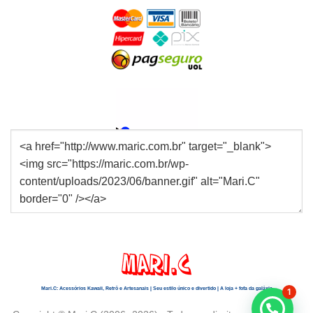
Mari.C: Acessórios Kawaii, Retrô e Artesanais | Seu estilo único e divertido | A loja + fofa da galáxia
1