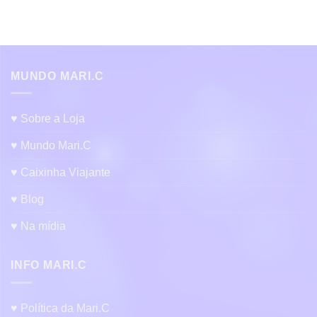
Este
produto
produto
tem
tem
várias
várias
variantes.
variantes.
As
As
MUNDO MARI.C
opções
opções
podem
podem
ser
♥ Sobre a Loja
ser
escolhidas
escolhidas
na
♥ Mundo Mari.C
na
página
página
do
♥ Caixinha Viajante
do
produto
produto
♥ Blog
♥ Na mídia
INFO MARI.C
♥ Política da Mari.C