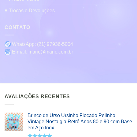
♥ Trocas e Devoluções
CONTATO
WhatsApp:
(21) 97936-5004
E-mail:
maric@maric.com.br
AVALIAÇÕES RECENTES
Brinco de Urso Ursinho Flocado Pelinho
Vintage Nostalgia Retrô Anos 80 e 90 com Base
em Aço Inox