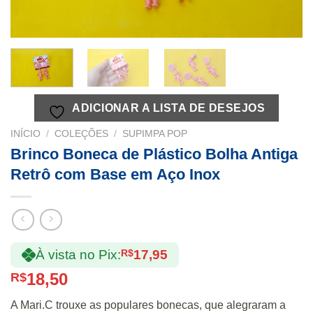
ADICIONAR A LISTA DE DESEJOS
INÍCIO
/
COLEÇÕES
/
SUPIMPA POP
Brinco Boneca de Plástico Bolha Antiga
Retrô com Base em Aço Inox
À vista no Pix:
R$
17,95
18,50
R$
A Mari.C trouxe as populares bonecas, que alegraram a