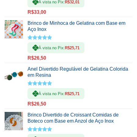
À vista no Pix:
R$
32,01
5.00
de 5
R$
33,00
Brinco de Minhoca de Gelatina com Base em
Aço Inox
Avaliação
À vista no Pix:
R$
25,71
5.00
de 5
R$
26,50
Anel Divertido Regulável de Gelatina Colorida
em Resina
Avaliação
À vista no Pix:
R$
25,71
5.00
de 5
R$
26,50
Brinco Divertido de Croissant Comidas de
Boteco com Base em Anzol de Aço Inox
Avaliação