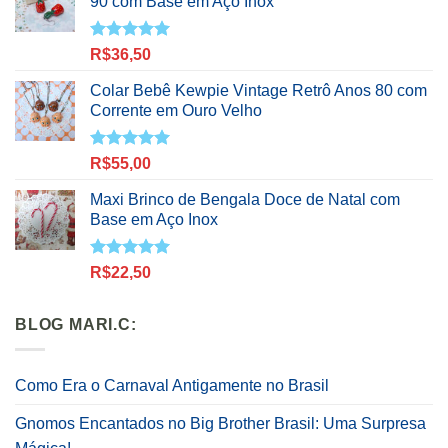
90 com Base em Aço Inox
Avaliação
R$
36,50
5.00
de 5
Colar Bebê Kewpie Vintage Retrô Anos 80 com
Corrente em Ouro Velho
Avaliação
R$
55,00
5.00
de 5
Maxi Brinco de Bengala Doce de Natal com
Base em Aço Inox
Avaliação
R$
22,50
5.00
de 5
BLOG MARI.C:
Como Era o Carnaval Antigamente no Brasil
Gnomos Encantados no Big Brother Brasil: Uma Surpresa