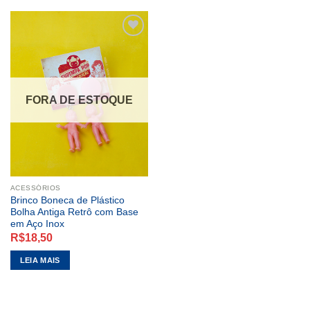
ADICIONAR
A LISTA DE
DESEJOS
FORA DE ESTOQUE
ACESSÓRIOS
Brinco Boneca de Plástico
Bolha Antiga Retrô com Base
em Aço Inox
R$
18,50
LEIA MAIS