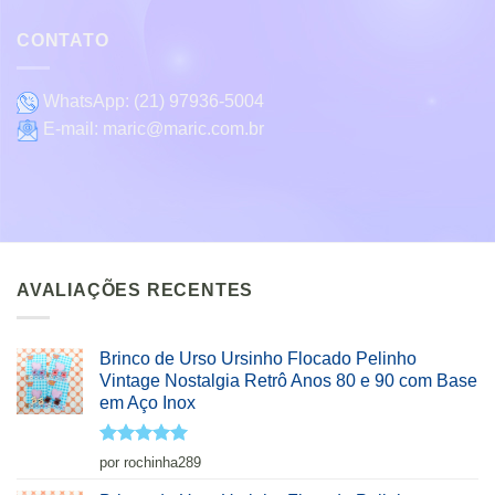
CONTATO
WhatsApp:
(21) 97936-5004
E-mail:
maric@maric.com.br
AVALIAÇÕES RECENTES
Brinco de Urso Ursinho Flocado Pelinho
Vintage Nostalgia Retrô Anos 80 e 90 com Base
em Aço Inox
Avaliação
5
por rochinha289
de 5