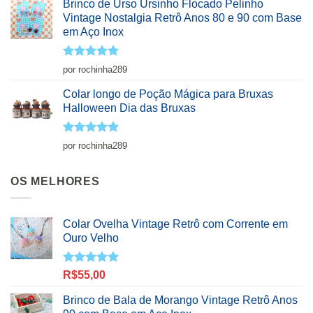
Brinco de Urso Ursinho Flocado Pelinho
Vintage Nostalgia Retrô Anos 80 e 90 com Base
em Aço Inox
Avaliação
5
por rochinha289
de 5
Colar longo de Poção Mágica para Bruxas
Halloween Dia das Bruxas
Avaliação
5
por rochinha289
de 5
OS MELHORES
Colar Ovelha Vintage Retrô com Corrente em
Ouro Velho
Avaliação
R$
55,00
5.00
de 5
Brinco de Bala de Morango Vintage Retrô Anos