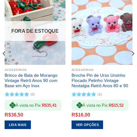
ADICIONAR
ADICIONAR
A LISTA DE
A LISTA DE
DESEJOS
DESEJOS
FORA DE ESTOQUE
politica de troca
ACESSÓRIOS
ACESSÓRIOS
Brinco de Bala de Morango
Broche Pin de Urso Ursinho
Vintage Retrô Anos 90 com
Flocado Pelinho Vintage
Base em Aço Inox
Nostalgia Retrô Anos 80 e 90
(2)
(1)
Avaliação
Avaliação
À vista no Pix:
R$
35,41
À vista no Pix:
R$
15,52
5.00
de 5
5.00
de 5
R$
36,50
R$
16,00
LEIA MAIS
VER OPÇÕES
Este