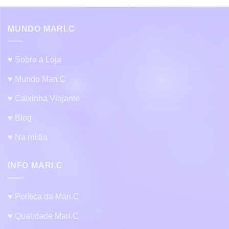
produto
tem
várias
MUNDO MARI.C
variantes.
As
opções
♥ Sobre a Loja
podem
ser
♥ Mundo Mari.C
escolhidas
♥ Caixinha Viajante
na
página
♥ Blog
do
produto
♥ Na mídia
INFO MARI.C
♥ Política da Mari.C
♥ Qualidade Mari.C