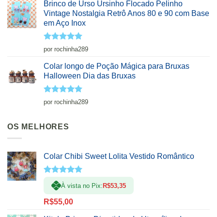
Brinco de Urso Ursinho Flocado Pelinho
Vintage Nostalgia Retrô Anos 80 e 90 com Base
em Aço Inox
Avaliação
5
por rochinha289
de 5
Colar longo de Poção Mágica para Bruxas
Halloween Dia das Bruxas
Avaliação
5
por rochinha289
de 5
OS MELHORES
Colar Chibi Sweet Lolita Vestido Romântico
Avaliação
À vista no Pix:
R$
53,35
5.00
de 5
R$
55,00