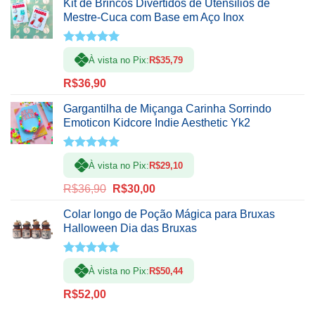
Kit de Brincos Divertidos de Utensílios de
Mestre-Cuca com Base em Aço Inox
Avaliação
À vista no Pix:
R$
35,79
5.00
de 5
R$
36,90
Gargantilha de Miçanga Carinha Sorrindo
Emoticon Kidcore Indie Aesthetic Yk2
Avaliação
À vista no Pix:
R$
29,10
5.00
de 5
O
O
R$
36,90
R$
30,00
preço
preço
Colar longo de Poção Mágica para Bruxas
original
atual
Halloween Dia das Bruxas
era:
é:
R$36,90.
R$30,00.
Avaliação
À vista no Pix:
R$
50,44
5.00
de 5
R$
52,00