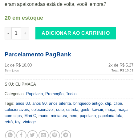
eram apaixonadas está de volta, você lembra?
20 em estoque
Maçã com Clips Coloridos Retrô Anos 80 e 90 Papelaria Fofa q
ADICIONAR AO CARRINHO
Parcelamento PagBank
1x de R$ 10,00
2x de R$ 5,27
Sem juros
Total: R$ 10,53
SKU:
CLIPMACA
Categorias:
Papelaria
,
Promoção
,
Todos
Tags:
anos 80
,
anos 90
,
anos oitenta
,
brinquedo antigo
,
clip
,
clipe
,
colecionaveis
,
colecionável
,
cute
,
estrela
,
geek
,
kawaii
,
maça
,
maça
com clips
,
Mari.C
,
maric
,
miniatura
,
nerd
,
papelaria
,
papelaria fofa
,
retrô
,
toy
,
vintage