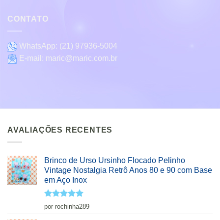
CONTATO
WhatsApp:
(21) 97936-5004
E-mail:
maric@maric.com.br
AVALIAÇÕES RECENTES
Brinco de Urso Ursinho Flocado Pelinho
Vintage Nostalgia Retrô Anos 80 e 90 com Base
em Aço Inox
Avaliação
5
por rochinha289
de 5