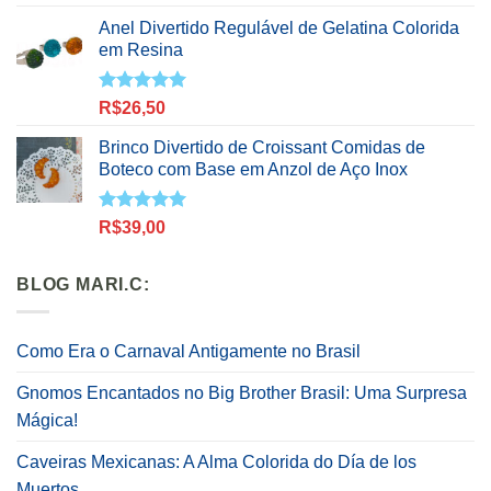
5.00
de 5
Anel Divertido Regulável de Gelatina Colorida
em Resina
Avaliação
R$
26,50
5.00
de 5
Brinco Divertido de Croissant Comidas de
Boteco com Base em Anzol de Aço Inox
Avaliação
R$
39,00
5.00
de 5
BLOG MARI.C:
Como Era o Carnaval Antigamente no Brasil
Gnomos Encantados no Big Brother Brasil: Uma Surpresa
Mágica!
Caveiras Mexicanas: A Alma Colorida do Día de los
Muertos