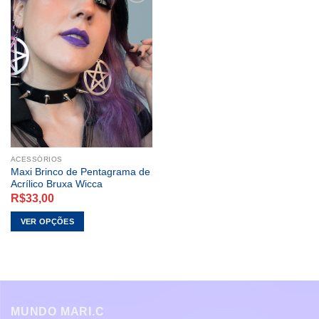
ADICIONAR
A LISTA DE
DESEJOS
ACESSÓRIOS
Maxi Brinco de Pentagrama de
Acrílico Bruxa Wicca
R$
33,00
VER OPÇÕES
Este
produto
tem
várias
variantes.
MUNDO MARI.C
As