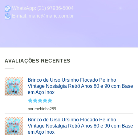
WhatsApp:
(21) 97936-5004
E-mail:
maric@maric.com.br
AVALIAÇÕES RECENTES
Brinco de Urso Ursinho Flocado Pelinho
Vintage Nostalgia Retrô Anos 80 e 90 com Base
em Aço Inox
Avaliação
5
por rochinha289
de 5
Brinco de Urso Ursinho Flocado Pelinho
Vintage Nostalgia Retrô Anos 80 e 90 com Base
em Aço Inox