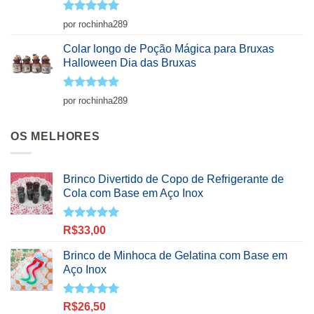
Avaliação
5
por rochinha289
de 5
Colar longo de Poção Mágica para Bruxas
Halloween Dia das Bruxas
Avaliação
5
por rochinha289
de 5
OS MELHORES
Brinco Divertido de Copo de Refrigerante de
Cola com Base em Aço Inox
Avaliação
R$
33,00
5.00
de 5
Brinco de Minhoca de Gelatina com Base em
Aço Inox
Avaliação
R$
26,50