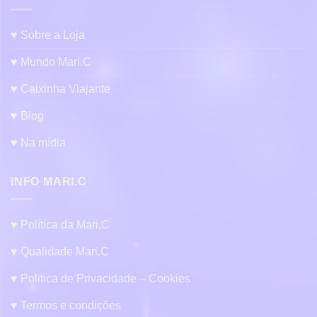
opções
podem
♥ Sobre a Loja
ser
escolhidas
♥ Mundo Mari.C
na
página
♥ Caixinha Viajante
do
produto
♥ Blog
♥ Na mídia
INFO MARI.C
♥ Política da Mari.C
♥ Qualidade Mari.C
♥ Politica de Privacidade – Cookies
♥ Termos e condições