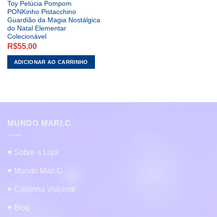
Toy Pelúcia Pompom
PONKinho Pistacchino
Guardião da Magia Nostálgica
do Natal Elementar
Colecionável
R$
55,00
ADICIONAR AO CARRINHO
MUNDO MARI.C
♥ Sobre a Loja
♥ Mundo Mari.C
♥ Caixinha Viajante
♥ Blog