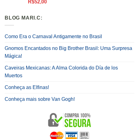
Avaliação
R$
52,00
5.00
de 5
BLOG MARI.C:
Como Era o Carnaval Antigamente no Brasil
Gnomos Encantados no Big Brother Brasil: Uma Surpresa
Mágica!
Caveiras Mexicanas: A Alma Colorida do Día de los
Muertos
Conheça as Elfinas!
Conheça mais sobre Van Gogh!