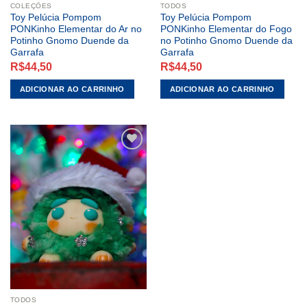
COLEÇÕES
TODOS
Toy Pelúcia Pompom
Toy Pelúcia Pompom
PONKinho Elementar do Ar no
PONKinho Elementar do Fogo
Potinho Gnomo Duende da
no Potinho Gnomo Duende da
Garrafa
Garrafa
R$
44,50
R$
44,50
ADICIONAR AO CARRINHO
ADICIONAR AO CARRINHO
ADICIONAR
A LISTA DE
DESEJOS
TODOS