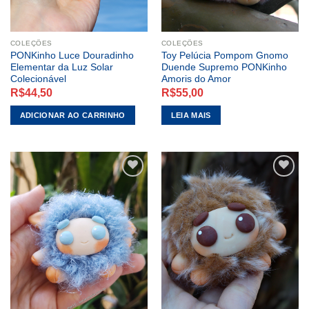
COLEÇÕES
COLEÇÕES
PONKinho Luce Douradinho
Toy Pelúcia Pompom Gnomo
Elementar da Luz Solar
Duende Supremo PONKinho
Colecionável
Amoris do Amor
R$
44,50
R$
55,00
ADICIONAR AO CARRINHO
LEIA MAIS
ADICIONAR
ADICIONAR
A LISTA DE
A LISTA DE
DESEJOS
DESEJOS