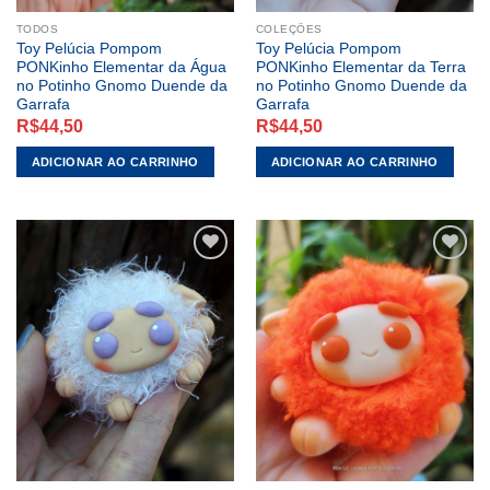
TODOS
COLEÇÕES
Toy Pelúcia Pompom
Toy Pelúcia Pompom
PONKinho Elementar da Água
PONKinho Elementar da Terra
no Potinho Gnomo Duende da
no Potinho Gnomo Duende da
Garrafa
Garrafa
R$
44,50
R$
44,50
ADICIONAR AO CARRINHO
ADICIONAR AO CARRINHO
ADICIONAR
ADICIONAR
A LISTA DE
A LISTA DE
DESEJOS
DESEJOS