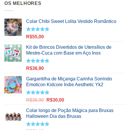
OS MELHORES
Colar Chibi Sweet Lolita Vestido Romântico
Avaliação
R$
55,00
5.00
de 5
Kit de Brincos Divertidos de Utensílios de
Mestre-Cuca com Base em Aço Inox
Avaliação
R$
36,90
5.00
de 5
Gargantilha de Miçanga Carinha Sorrindo
Emoticon Kidcore Indie Aesthetic Yk2
Avaliação
O
O
R$
36,90
R$
30,00
5.00
de 5
preço
preço
Colar longo de Poção Mágica para Bruxas
original
atual
Halloween Dia das Bruxas
era:
é:
R$36,90.
R$30,00.