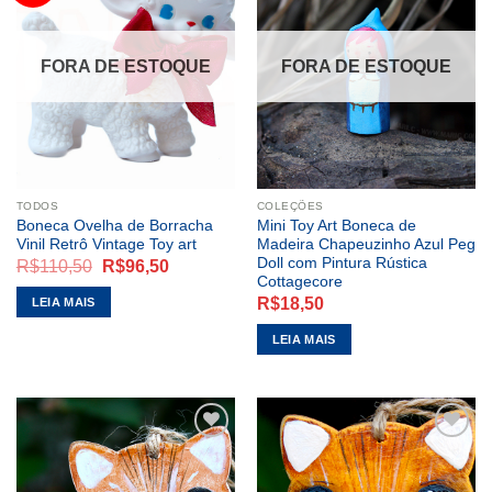
ADICIONAR
ADICIONAR
A LISTA DE
A LISTA DE
DESEJOS
DESEJOS
FORA DE ESTOQUE
FORA DE ESTOQUE
TODOS
COLEÇÕES
Boneca Ovelha de Borracha
Mini Toy Art Boneca de
Vinil Retrô Vintage Toy art
Madeira Chapeuzinho Azul Peg
Doll com Pintura Rústica
O
O
R$
110,50
R$
96,50
preço
preço
Cottagecore
original
atual
R$
18,50
LEIA MAIS
era:
é:
R$110,50.
R$96,50.
LEIA MAIS