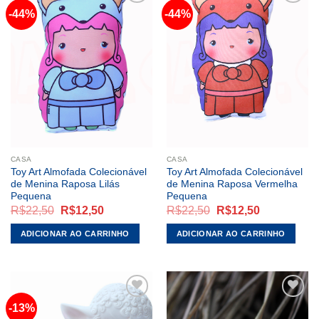
-44%
-44%
ADICIONAR
ADICIONAR
A LISTA DE
A LISTA DE
DESEJOS
DESEJOS
CASA
CASA
Toy Art Almofada Colecionável
Toy Art Almofada Colecionável
de Menina Raposa Lilás
de Menina Raposa Vermelha
Pequena
Pequena
O
O
O
O
R$
22,50
R$
12,50
R$
22,50
R$
12,50
preço
preço
preço
preço
original
atual
original
atual
ADICIONAR AO CARRINHO
ADICIONAR AO CARRINHO
era:
é:
era:
é:
R$22,50.
R$12,50.
R$22,50.
R$12,50.
-13%