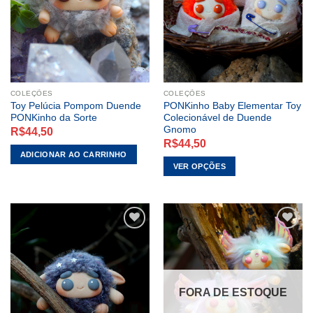
DESEJOS
DESEJOS
COLEÇÕES
COLEÇÕES
Toy Pelúcia Pompom Duende
PONKinho Baby Elementar Toy
PONKinho da Sorte
Colecionável de Duende
Gnomo
R$
44,50
R$
44,50
ADICIONAR AO CARRINHO
VER OPÇÕES
Este
produto
tem
várias
variantes.
As
ADICIONAR
ADICIONAR
opções
A LISTA DE
A LISTA DE
podem
DESEJOS
DESEJOS
FORA DE ESTOQUE
ser