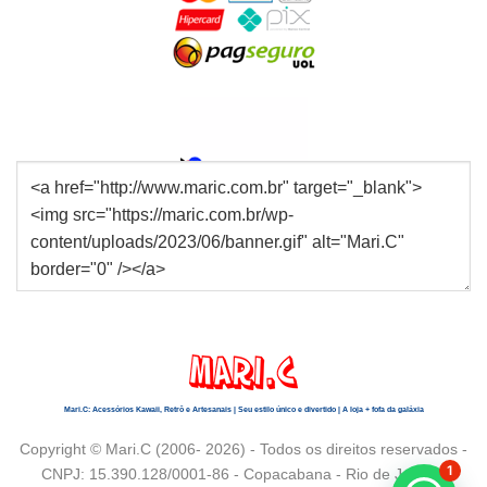
Mari.C: Acessórios Kawaii, Retrô e Artesanais | Seu estilo único e divertido | A loja + fofa da galáxia
Copyright © Mari.C (2006- 2026) - Todos os direitos reservados -
1
CNPJ: 15.390.128/0001-86 - Copacabana - Rio de Janeiro