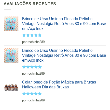
AVALIAÇÕES RECENTES
Brinco de Urso Ursinho Flocado Pelinho
Vintage Nostalgia Retrô Anos 80 e 90 com Base
em Aço Inox
Avaliação
5
por rochinha289
de 5
Brinco de Urso Ursinho Flocado Pelinho
Vintage Nostalgia Retrô Anos 80 e 90 com Base
em Aço Inox
Avaliação
5
por rochinha289
de 5
Colar longo de Poção Mágica para Bruxas
Halloween Dia das Bruxas
Avaliação
5
por rochinha289
de 5