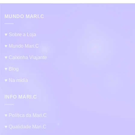
várias
variantes.
MUNDO MARI.C
As
opções
podem
♥ Sobre a Loja
ser
escolhidas
♥ Mundo Mari.C
na
página
♥ Caixinha Viajante
do
produto
♥ Blog
♥ Na mídia
INFO MARI.C
♥ Política da Mari.C
♥ Qualidade Mari.C