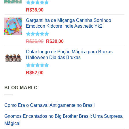
Avaliação
R$
36,90
5.00
de 5
Gargantilha de Miçanga Carinha Sorrindo
Emoticon Kidcore Indie Aesthetic Yk2
Avaliação
O
O
R$
36,90
R$
30,00
5.00
de 5
preço
preço
Colar longo de Poção Mágica para Bruxas
original
atual
Halloween Dia das Bruxas
era:
é:
R$36,90.
R$30,00.
Avaliação
R$
52,00
5.00
de 5
BLOG MARI.C:
Como Era o Carnaval Antigamente no Brasil
Gnomos Encantados no Big Brother Brasil: Uma Surpresa
Mágica!