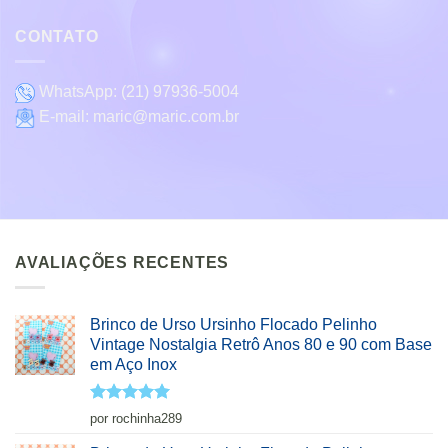
CONTATO
WhatsApp:
(21) 97936-5004
E-mail:
maric@maric.com.br
AVALIAÇÕES RECENTES
Brinco de Urso Ursinho Flocado Pelinho
Vintage Nostalgia Retrô Anos 80 e 90 com Base
em Aço Inox
Avaliação
5
por rochinha289
de 5