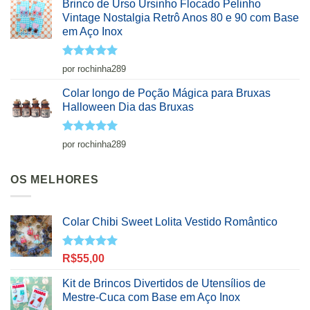
Brinco de Urso Ursinho Flocado Pelinho
Vintage Nostalgia Retrô Anos 80 e 90 com Base
em Aço Inox
Avaliação
5
por rochinha289
de 5
Colar longo de Poção Mágica para Bruxas
Halloween Dia das Bruxas
Avaliação
5
por rochinha289
de 5
OS MELHORES
Colar Chibi Sweet Lolita Vestido Romântico
Avaliação
R$
55,00
5.00
de 5
Kit de Brincos Divertidos de Utensílios de
Mestre-Cuca com Base em Aço Inox