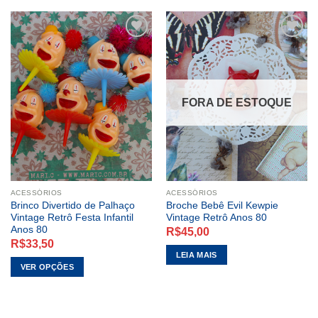
ADICIONAR
ADICIONAR
A LISTA DE
A LISTA DE
DESEJOS
DESEJOS
FORA DE ESTOQUE
ACESSÓRIOS
ACESSÓRIOS
Brinco Divertido de Palhaço
Broche Bebê Evil Kewpie
Vintage Retrô Festa Infantil
Vintage Retrô Anos 80
Anos 80
R$
45,00
R$
33,50
LEIA MAIS
VER OPÇÕES
Este
produto
tem