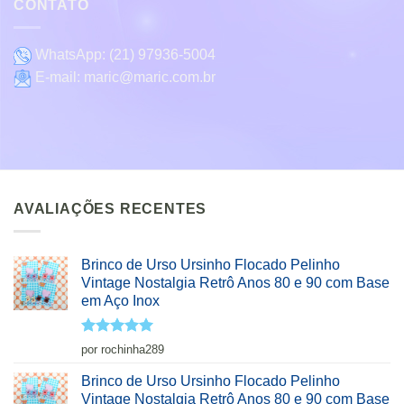
CONTATO
WhatsApp:
(21) 97936-5004
E-mail:
maric@maric.com.br
AVALIAÇÕES RECENTES
Brinco de Urso Ursinho Flocado Pelinho
Vintage Nostalgia Retrô Anos 80 e 90 com Base
em Aço Inox
Avaliação
5
por rochinha289
de 5
Brinco de Urso Ursinho Flocado Pelinho
Vintage Nostalgia Retrô Anos 80 e 90 com Base