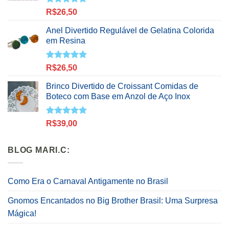
Avaliação
R$
26,50
5.00
de 5
Anel Divertido Regulável de Gelatina Colorida
em Resina
Avaliação
R$
26,50
5.00
de 5
Brinco Divertido de Croissant Comidas de
Boteco com Base em Anzol de Aço Inox
Avaliação
R$
39,00
5.00
de 5
BLOG MARI.C:
Como Era o Carnaval Antigamente no Brasil
Gnomos Encantados no Big Brother Brasil: Uma Surpresa
Mágica!