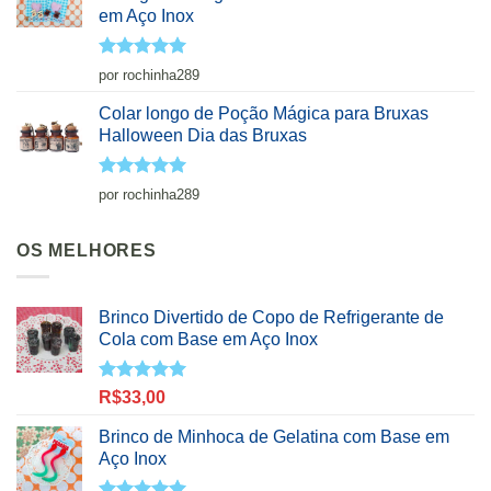
em Aço Inox
Avaliação
5
por rochinha289
de 5
Colar longo de Poção Mágica para Bruxas
Halloween Dia das Bruxas
Avaliação
5
por rochinha289
de 5
OS MELHORES
Brinco Divertido de Copo de Refrigerante de
Cola com Base em Aço Inox
Avaliação
R$
33,00
5.00
de 5
Brinco de Minhoca de Gelatina com Base em
Aço Inox