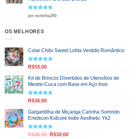
Avaliação
5
por rochinha289
de 5
OS MELHORES
Colar Chibi Sweet Lolita Vestido Romântico
Avaliação
R$
55,00
5.00
de 5
Kit de Brincos Divertidos de Utensílios de
Mestre-Cuca com Base em Aço Inox
Avaliação
R$
36,90
5.00
de 5
Gargantilha de Miçanga Carinha Sorrindo
Emoticon Kidcore Indie Aesthetic Yk2
Avaliação
O
O
R$
36,90
R$
30,00
5.00
de 5