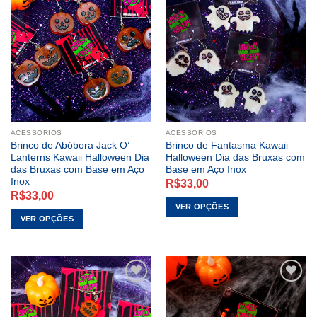
ADICIONAR
ADICIONAR
A LISTA DE
A LISTA DE
DESEJOS
DESEJOS
ACESSÓRIOS
ACESSÓRIOS
Brinco de Abóbora Jack O’
Brinco de Fantasma Kawaii
Lanterns Kawaii Halloween Dia
Halloween Dia das Bruxas com
das Bruxas com Base em Aço
Base em Aço Inox
Inox
R$
33,00
R$
33,00
VER OPÇÕES
VER OPÇÕES
Este
Este
produto
produto
tem
tem
várias
várias
variantes.
variantes.
As
As
opções