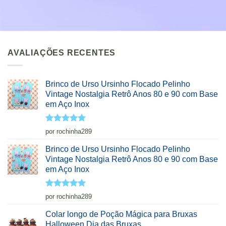
AVALIAÇÕES RECENTES
Brinco de Urso Ursinho Flocado Pelinho
Vintage Nostalgia Retrô Anos 80 e 90 com Base
em Aço Inox
Avaliação
5
por rochinha289
de 5
Brinco de Urso Ursinho Flocado Pelinho
Vintage Nostalgia Retrô Anos 80 e 90 com Base
em Aço Inox
Avaliação
5
por rochinha289
de 5
Colar longo de Poção Mágica para Bruxas
Halloween Dia das Bruxas