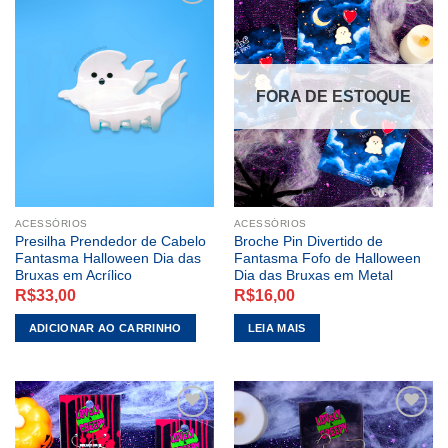
ADICIONAR
ADICIONAR
A LISTA DE
A LISTA DE
DESEJOS
DESEJOS
FORA DE ESTOQUE
ACESSÓRIOS
ACESSÓRIOS
Presilha Prendedor de Cabelo
Broche Pin Divertido de
Fantasma Halloween Dia das
Fantasma Fofo de Halloween
Bruxas em Acrílico
Dia das Bruxas em Metal
R$
33,00
R$
16,00
ADICIONAR AO CARRINHO
LEIA MAIS