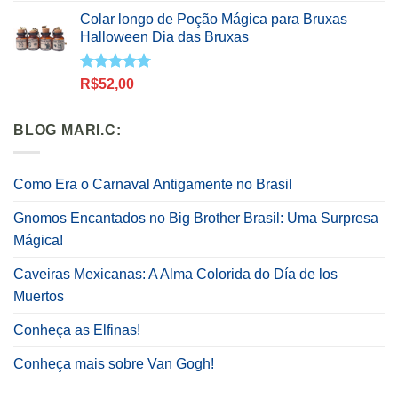
preço
preço
Colar longo de Poção Mágica para Bruxas
original
atual
Halloween Dia das Bruxas
era:
é:
R$36,90.
R$30,00.
Avaliação
R$
52,00
5.00
de 5
BLOG MARI.C:
Como Era o Carnaval Antigamente no Brasil
Gnomos Encantados no Big Brother Brasil: Uma Surpresa
Mágica!
Caveiras Mexicanas: A Alma Colorida do Día de los
Muertos
Conheça as Elfinas!
Conheça mais sobre Van Gogh!