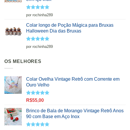
Avaliação
5
por rochinha289
de 5
Colar longo de Poção Mágica para Bruxas
Halloween Dia das Bruxas
Avaliação
5
por rochinha289
de 5
OS MELHORES
Colar Ovelha Vintage Retrô com Corrente em
Ouro Velho
Avaliação
R$
55,00
5.00
de 5
Brinco de Bala de Morango Vintage Retrô Anos
90 com Base em Aço Inox