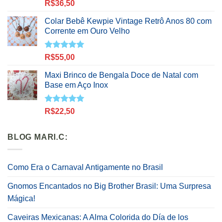
Avaliação
R$
36,50
5.00
de 5
Colar Bebê Kewpie Vintage Retrô Anos 80 com
Corrente em Ouro Velho
Avaliação
R$
55,00
5.00
de 5
Maxi Brinco de Bengala Doce de Natal com
Base em Aço Inox
Avaliação
R$
22,50
5.00
de 5
BLOG MARI.C:
Como Era o Carnaval Antigamente no Brasil
Gnomos Encantados no Big Brother Brasil: Uma Surpresa
Mágica!
Caveiras Mexicanas: A Alma Colorida do Día de los