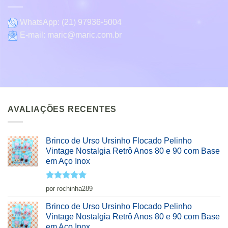
WhatsApp:
(21) 97936-5004
E-mail:
maric@maric.com.br
AVALIAÇÕES RECENTES
Brinco de Urso Ursinho Flocado Pelinho
Vintage Nostalgia Retrô Anos 80 e 90 com Base
em Aço Inox
Avaliação
5
por rochinha289
de 5
Brinco de Urso Ursinho Flocado Pelinho
Vintage Nostalgia Retrô Anos 80 e 90 com Base
em Aço Inox