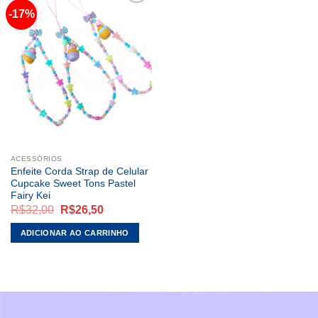
-17%
ADICIONAR
A LISTA DE
DESEJOS
ACESSÓRIOS
Enfeite Corda Strap de Celular
Cupcake Sweet Tons Pastel
Fairy Kei
O
O
R$
32,00
R$
26,50
preço
preço
original
atual
ADICIONAR AO CARRINHO
era:
é:
R$32,00.
R$26,50.