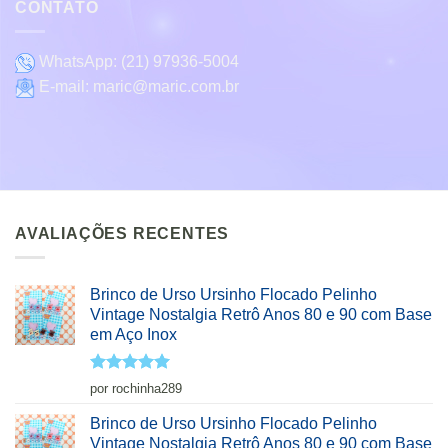
CONTATO
WhatsApp:
(21) 97936-5004
E-mail:
maric@maric.com.br
AVALIAÇÕES RECENTES
Brinco de Urso Ursinho Flocado Pelinho
Vintage Nostalgia Retrô Anos 80 e 90 com Base
em Aço Inox
Avaliação
5
por rochinha289
de 5
Brinco de Urso Ursinho Flocado Pelinho
Vintage Nostalgia Retrô Anos 80 e 90 com Base