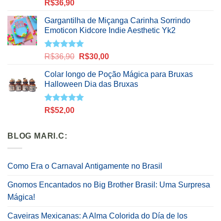
Avaliação
R$
36,90
5.00
de 5
Gargantilha de Miçanga Carinha Sorrindo
Emoticon Kidcore Indie Aesthetic Yk2
Avaliação
O
O
R$
36,90
R$
30,00
5.00
de 5
preço
preço
Colar longo de Poção Mágica para Bruxas
original
atual
Halloween Dia das Bruxas
era:
é:
R$36,90.
R$30,00.
Avaliação
R$
52,00
5.00
de 5
BLOG MARI.C:
Como Era o Carnaval Antigamente no Brasil
Gnomos Encantados no Big Brother Brasil: Uma Surpresa
Mágica!
Caveiras Mexicanas: A Alma Colorida do Día de los