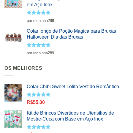
em Aço Inox
Avaliação
5
por rochinha289
de 5
Colar longo de Poção Mágica para Bruxas
Halloween Dia das Bruxas
Avaliação
5
por rochinha289
de 5
OS MELHORES
Colar Chibi Sweet Lolita Vestido Romântico
Avaliação
R$
55,00
5.00
de 5
Kit de Brincos Divertidos de Utensílios de
Mestre-Cuca com Base em Aço Inox