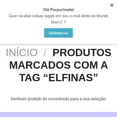
Skip
♥ WHATSAPP: (21) 97936-5004
to
Proibido utilizar, copiar ou reproduzir as fotos e vídeos desse site. Copyright
© Mari.C - Todos os direitos reservados
content
INÍCIO
/
PRODUTOS
MARCADOS COM A
TAG “ELFINAS”
Nenhum produto foi encontrado para a sua seleção.