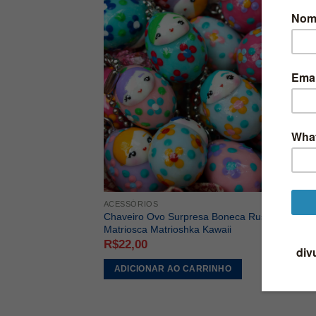
ADICIONAR
A LISTA DE
DESEJOS
ACESSÓRIOS
Chaveiro Ovo Surpresa Boneca Russa
Matriosca Matrioshka Kawaii
R$
22,00
ADICIONAR AO CARRINHO