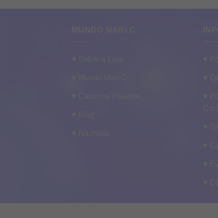
MUNDO MARI.C
INF
♥ Sobre a Loja
♥ Po
♥ Mundo Mari.C
♥ Qu
♥ Caixinha Viajante
♥ Po
Coo
♥ Blog
♥ T
♥ Na mídia
♥ C
♥ E
♥ C