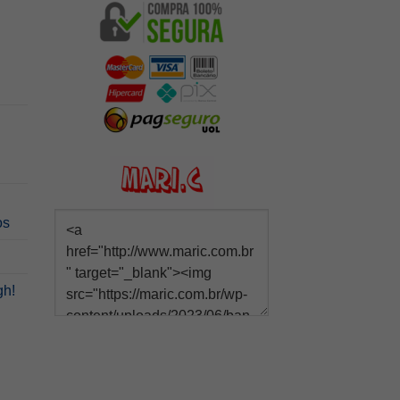
os
gh!