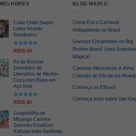
 MELHORES
BLOG MARI.C:
Como Era o Carnaval
Colar Chibi Sweet
Lolita Vestido
Antigamente no Brasil
Romântico
Gnomos Encantados no Big
Brother Brasil: Uma Surpresa
Avaliação
R$
55,00
5.00
de 5
Mágica!
Kit de Brincos
Divertidos de
Caveiras Mexicanas: A Alma
Utensílios de Mestre-
Colorida do Día de los Muert
Cuca com Base em
Aço Inox
Conheça as Elfinas!
Conheça mais sobre Van Go
Avaliação
R$
36,90
5.00
de 5
Gargantilha de
Miçanga Carinha
Sorrindo Emoticon
Kidcore Indie Aesthetic