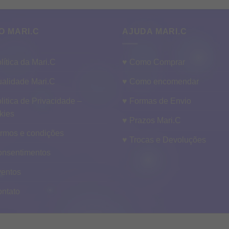
O MARI.C
AJUDA MARI.C
lítica da Mari.C
♥ Como Comprar
alidade Mari.C
♥ Como encomendar
litica de Privacidade –
♥ Formas de Envio
kies
♥ Prazos Mari.C
ermos e condições
♥ Trocas e Devoluções
onsentimentos
ventos
ontato