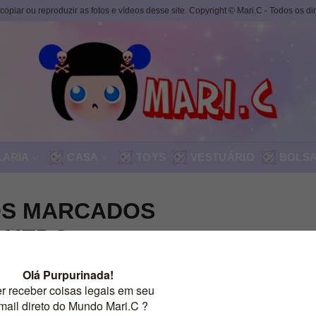
, copiar ou reproduzir as fotos e vídeos desse site. Copyright © Mari.C - Todos os d
LARIA
CASA
TOYS
VESTUÁRIO
BOLS
S MARCADOS
QUEDO
Exibindo um único resultado