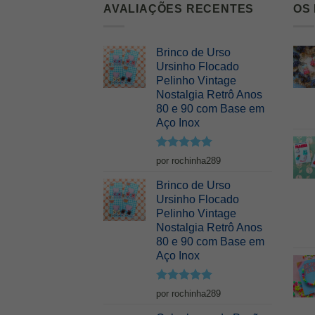
AVALIAÇÕES RECENTES
OS
Brinco de Urso
Ursinho Flocado
Pelinho Vintage
Nostalgia Retrô Anos
80 e 90 com Base em
Aço Inox
Avaliação
5
por rochinha289
de 5
Brinco de Urso
Ursinho Flocado
Pelinho Vintage
Nostalgia Retrô Anos
80 e 90 com Base em
Aço Inox
Avaliação
5
por rochinha289
de 5